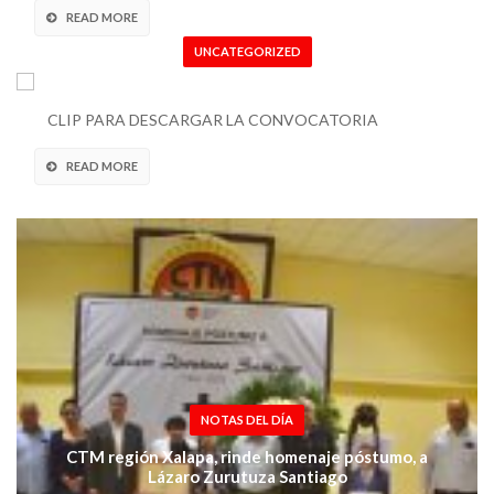
READ MORE
UNCATEGORIZED
CONVOCATORIA DEL CONVERSATORIO
HABLEMOS DE DEMOCRACIA
CLIP PARA DESCARGAR LA CONVOCATORIA
READ MORE
NOTAS DEL DÍA
CTM región Xalapa, rinde homenaje póstumo, a
Lázaro Zurutuza Santiago