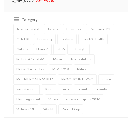
TIC_MM_sec
334 Posts
Category
Alianza Estatal
Avisos
Business
Campaña HYL
CEN PRI
Economy
Fashion
Food & Health
Gallery
Home6
Life6
Lifestyle
Mi Foto Con el PRI
Music
Notas del día
Notas Nacionales
PEPE2018
Plitics
PRI…MERO VERACRUZ
PROCESO INTERNO
quote
Sin categoría
Sport
Tech
Travel
Travel6
Uncategorized
Video
videos campaña 2016
Videos CDE
World
World Drop