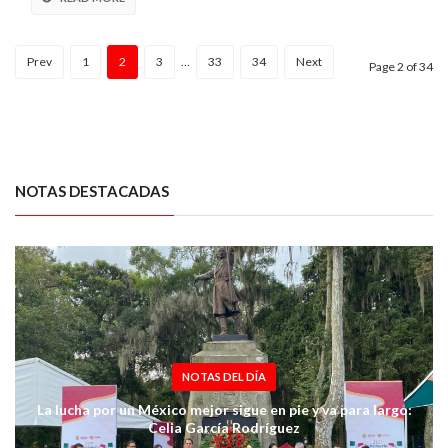
Prev
1
2
3
…
33
34
Next
Page 2 of 34
NOTAS DESTACADAS
NOTAS DEL DÍA
La lucha por un México mejor sigue en pie y va para largo:
Celia García Rodríguez