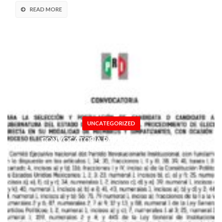
READ MORE
UNCATEGORIZED
CONVOCATORIA PARA LA SELECCIÓN Y
POSTULACIÓN DE CANDIDATA O CANDIDATO
A LA GUBERNATURA DEL ESTADO DE
VERACRUZ POR EL PROCEDIMIENTO DE
ELECCIÓN DIRECTA EN SU MODALIDAD DE
MIEMBROS Y SIMPATIZANTES, CON OCASIÓN
DEL PROCESO ELECTORAL LOCAL 2023-2024.