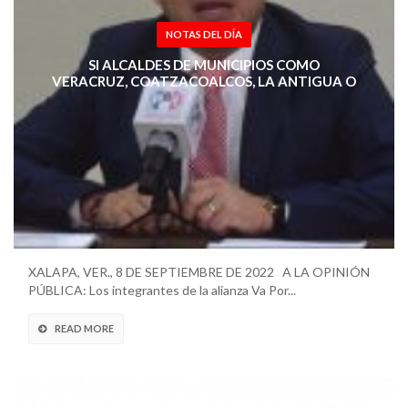
NOTAS DEL DÍA
SI ALCALDES DE MUNICIPIOS COMO
VERACRUZ, COATZACOALCOS, LA ANTIGUA O
ACAYUCAN, FORMULAN LA NEGATIVA POR
ESCRITO, PRI VERACRUZ EXIGIRÁ SE RETIRE LA
PROPUESTA DE AMPLIAR HASTA CUATRO
AÑOS MÁS LA PRESENCIA DE LAS FUERZAS
ARMADAS EN LAS CALLES.
XALAPA, VER., 8 DE SEPTIEMBRE DE 2022 A LA OPINIÓN
PÚBLICA: Los integrantes de la alianza Va Por...
READ MORE