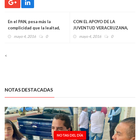
En el PAN, pesa más la
CON EL APOYO DE LA
complicidad que la lealtad,
JUVENTUD VERACRUZANA,
acusa Amadeo Flores
LOGRAREMOS LA
mayo 4, 2016
0
mayo 4, 2016
0
TRANSFORMACIÓN QUE
TODOS QUEREMOS: NELY
MIRANDA
<
NOTAS DESTACADAS
NOTAS DEL DÍA
NOTAS DEL DÍA