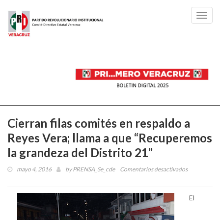
Toggl
navig
Cierran filas comités en respaldo a
Reyes Vera; llama a que “Recuperemos
la grandeza del Distrito 21”
mayo 4, 2016
by
PRENSA_Se_cde
Comentarios desactivados
en
Cierran
filas
El
comités
en
respaldo