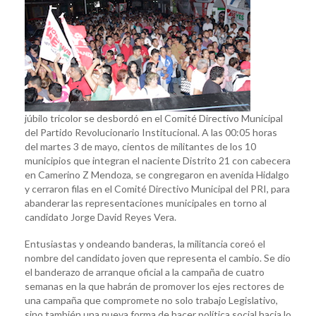
a
Reyes
Vera;
llama
a
que
“Recuperem
la
júbilo tricolor se desbordó en el Comité Directivo Municipal
grandeza
del Partido Revolucionario Institucional. A las 00:05 horas
del
del martes 3 de mayo, cientos de militantes de los 10
Distrito
municipios que integran el naciente Distrito 21 con cabecera
21”
en Camerino Z Mendoza, se congregaron en avenida Hidalgo
y cerraron filas en el Comité Directivo Municipal del PRI, para
abanderar las representaciones municipales en torno al
candidato Jorge David Reyes Vera.
Entusiastas y ondeando banderas, la militancia coreó el
nombre del candidato joven que representa el cambio. Se dio
el banderazo de arranque oficial a la campaña de cuatro
semanas en la que habrán de promover los ejes rectores de
una campaña que compromete no solo trabajo Legislativo,
sino también una nueva forma de hacer política social hacia lo