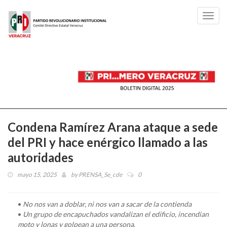
Toggl
navig
Condena Ramírez Arana ataque a sede
del PRI y hace enérgico llamado a las
autoridades
mayo 15, 2025
by
PRENSA_Se_cde
0
•
No nos van a doblar, ni nos van a sacar de la contienda
•
Un grupo de encapuchados vandalizan el edificio, incendian
moto y lonas y golpean a una persona
.