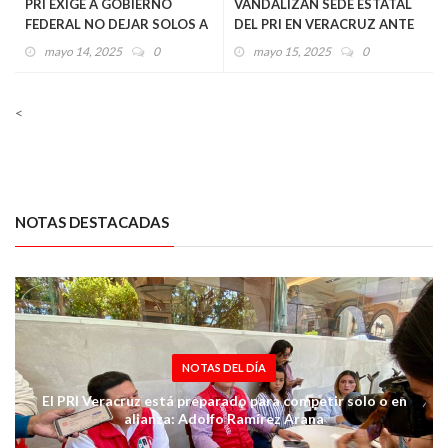
PRI EXIGE A GOBIERNO
VANDALIZAN SEDE ESTATAL
FEDERAL NO DEJAR SOLOS A
DEL PRI EN VERACRUZ ANTE
CANDIDATOS DE TODOS LOS
OMISIÓN DE AUTORIDADES
mayo 14, 2025
0
mayo 15, 2025
0
PARTIDOS EN VERACRUZ,
QUE HARFUCH TOME CON
SERIEDAD LA INSEGURIDAD
<
QUE VIVEN CADA DÍA
NOTAS DESTACADAS
NOTAS DEL DÍA
El PRI Veracruz está preparado para competir solo o en
alianza: Adolfo Ramírez Arana