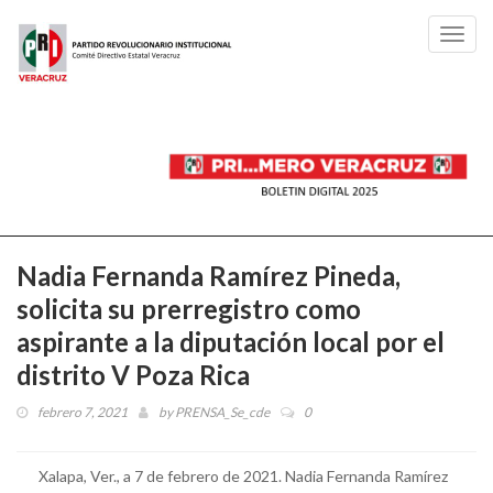
Toggl
navig
Nadia Fernanda Ramírez Pineda,
solicita su prerregistro como
aspirante a la diputación local por el
distrito V Poza Rica
febrero 7, 2021
by
PRENSA_Se_cde
0
Xalapa, Ver., a 7 de febrero de 2021. Nadia Fernanda Ramírez