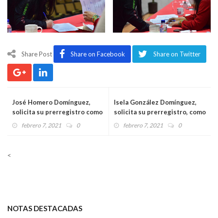
Share Post
Share on Facebook
Share on Twitter
José Homero Domínguez,
Isela González Domínguez,
solicita su prerregistro como
solicita su prerregistro, como
aspirante a la diputación
aspirante a la precandidatura
febrero 7, 2021
0
febrero 7, 2021
0
local por el distrito IX,
a la diputación local por el
siglado por el PRI, en la
distrito XXVI de
alianza Veracruz Va
Cosoleacaque
<
NOTAS DESTACADAS