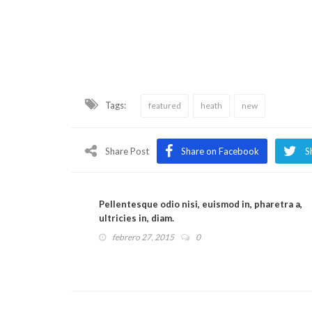
Tags:
featured
heath
new
Share Post
Share on Facebook
S
Pellentesque odio nisi, euismod in, pharetra a,
ultricies in, diam.
febrero 27, 2015
0