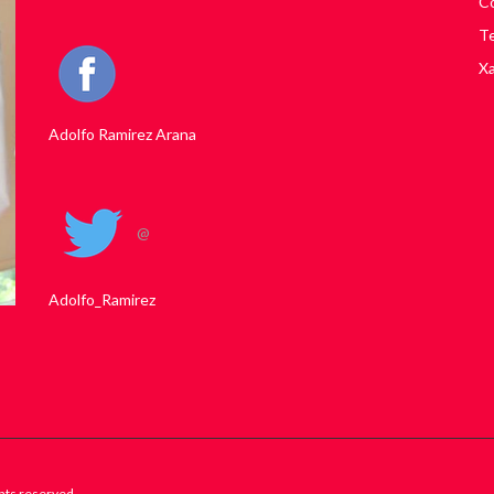
Co
Te
Xa
Adolfo Ramirez Arana
@
Adolfo_Ramirez
hts reserved.