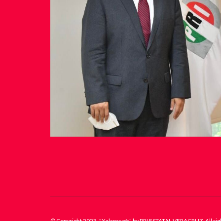
© Copyright 2023. "Xalapasoft" by PRI ESTATAL VERACRUZ. All rig