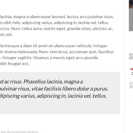
lacinia, magna a ullamcorper laoreet, lectus arcu pulvinar risus,
 nibh felis, adipiscing varius, adipiscing in, lacinia vel, tellus.
tus. Nunc tellus ante, mattis eget, gravida vitae, ultricies ac,
l, nisl.
lentesque a diam sit amet mi ullamcorper vehicula. Integer
ibh viverra malesuada. Nunc sem lacus, accumsan quis, faucibus
s. Integer sagittis. Vivamus a mauris eget arcu gravida
nibh feugiat est.
 ac risus. Phasellus lacinia, magna a
lvinar risus, vitae facilisis libero dolor a purus.
ipiscing varius, adipiscing in, lacinia vel, tellus.
nec dui volutpat ultrices.