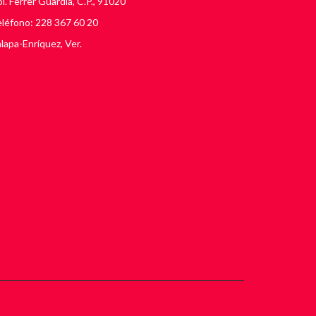
l. Ferrer Guardia, C.P., 91020
léfono: 228 367 60 20
lapa-Enríquez, Ver.