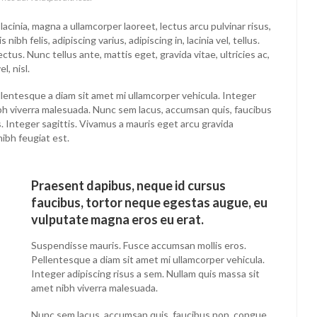
lacinia, magna a ullamcorper laoreet, lectus arcu pulvinar risus,
 nibh felis, adipiscing varius, adipiscing in, lacinia vel, tellus.
tus. Nunc tellus ante, mattis eget, gravida vitae, ultricies ac,
l, nisl.
lentesque a diam sit amet mi ullamcorper vehicula. Integer
ibh viverra malesuada. Nunc sem lacus, accumsan quis, faucibus
s. Integer sagittis. Vivamus a mauris eget arcu gravida
nibh feugiat est.
Praesent dapibus, neque id cursus
faucibus, tortor neque egestas augue, eu
vulputate magna eros eu erat.
Suspendisse mauris. Fusce accumsan mollis eros.
Pellentesque a diam sit amet mi ullamcorper vehicula.
Integer adipiscing risus a sem. Nullam quis massa sit
amet nibh viverra malesuada.
Nunc sem lacus, accumsan quis, faucibus non, congue