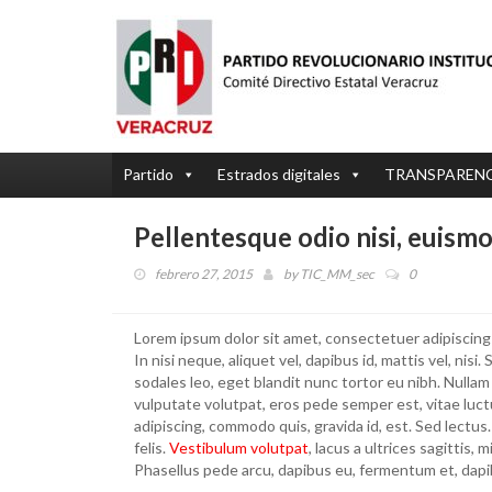
Partido
Estrados digitales
TRANSPAREN
Pellentesque odio nisi, euismod 
febrero 27, 2015
by
TIC_MM_sec
0
Lorem ipsum dolor sit amet, consectetuer adipiscing 
In nisi neque, aliquet vel, dapibus id, mattis vel, nisi. 
sodales leo, eget blandit nunc tortor eu nibh. Nullam
vulputate volutpat, eros pede semper est, vitae luct
adipiscing, commodo quis, gravida id, est. Sed lect
felis.
Vestibulum volutpat
, lacus a ultrices sagittis,
Phasellus pede arcu, dapibus eu, fermentum et, dapi