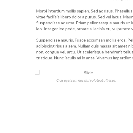
Morbi interdum mollis sapien. Sed ac risus. Phasellus 
vitae facilisis libero dolor a purus. Sed vel lacus. Mauris
Suspendisse ac urna. Etiam pellentesque mauris ut lec
leo. Integer leo pede, ornare a, lacinia eu, vulputate ve
Suspendisse mauris. Fusce accumsan mollis eros. Pel
adipiscing risus a sem. Nullam quis massa sit amet n
non, congue vel, arcu. Ut scelerisque hendrerit tellu
tristique. Nunc iaculis mi in ante. Vivamus imperdiet 
Cras eget sem nec dui volutpat ultrices.