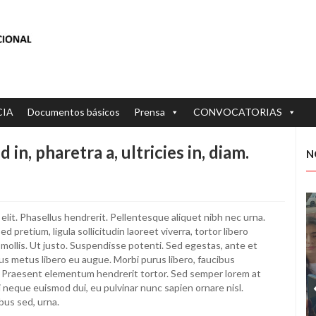
CIA
Documentos básicos
Prensa
CONVOCATORIAS
in, pharetra a, ultricies in, diam.
N
elit. Phasellus hendrerit. Pellentesque aliquet nibh nec urna.
Sed pretium, ligula sollicitudin laoreet viverra, tortor libero
 mollis. Ut justo. Suspendisse potenti. Sed egestas, ante et
us metus libero eu augue. Morbi purus libero, faucibus
us. Praesent elementum hendrerit tortor. Sed semper lorem at
 mi neque euismod dui, eu pulvinar nunc sapien ornare nisl.
bus sed, urna.