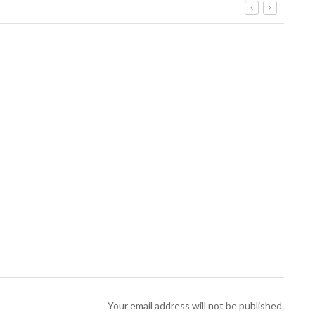
odio nisi, euismod in,
Pellentesque odio nisi, euismod in,
Sus
tricies in, diam.
pharetra a, ultricies in, diam.
non
ped
3, 2015
diciembre 13, 2015
Your email address will not be published.