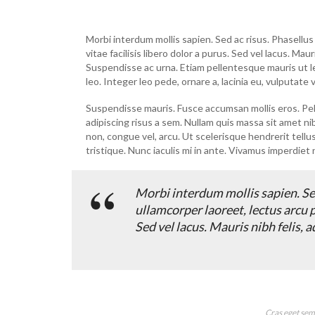
Morbi interdum mollis sapien. Sed ac risus. Phasellus 
vitae facilisis libero dolor a purus. Sed vel lacus. Mauris
Suspendisse ac urna. Etiam pellentesque mauris ut lec
leo. Integer leo pede, ornare a, lacinia eu, vulputate ve
Suspendisse mauris. Fusce accumsan mollis eros. Pel
adipiscing risus a sem. Nullam quis massa sit amet n
non, congue vel, arcu. Ut scelerisque hendrerit tellu
tristique. Nunc iaculis mi in ante. Vivamus imperdiet 
Morbi interdum mollis sapien. Sed
ullamcorper laoreet, lectus arcu pu
Sed vel lacus. Mauris nibh felis, ad
Cras eget sem 