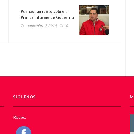
Posicionamiento sobre el
Primer Informe de Gobierno
de la presidenta de México
septiembre 2, 2025
0
– Adolfo Ramírez Arana
SIGUENOS
M
Redes: