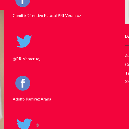
Comité Directivo Estatal PRI Veracruz
D
Av
@PRIVeracruz_
Co
Te
Xa
Adolfo Ramirez Arana
@