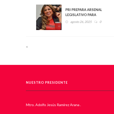
PRI PREPARA ARSENAL
LEGISLATIVO PARA
ENFRENTAR LOS AVANCES
agosto 26, 2025
0
AUTORITARIOS DE
MORENA EN EL CONGRESO
Y PROMOVER UN
PRESUPUESTO JUSTO PARA
VERACRUZ
<
NUESTRO PRESIDENTE
Mtro. Adolfo Jesús Ramírez Arana .