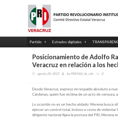
Partido
Estrados digitales
TRANSPAREN
Posicionamiento de Adolfo Ra
Veracruz en relación a los he
agosto 28, 2025
by
PRENSA_Se_cde
0
Desde Veracruz, expreso mi respaldo absoluto a nue
Cárdenas, quien fue víctima de un acto de censura, a
Lo ocurrido no es un hecho aislado: Morena busca silen
ejercer un control total, incluso a costa de violentar
dirigente nacional fijara la postura del PRI, Morena m