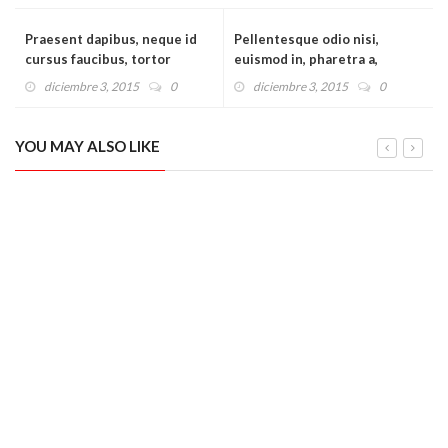
Praesent dapibus, neque id
Pellentesque odio nisi,
cursus faucibus, tortor
euismod in, pharetra a,
neque egestas augue, eu
ultricies in, diam. Sed arcu.
diciembre 3, 2015
0
diciembre 3, 2015
0
vulputate magna eros eu
Cras consequat.
erat.
Suspendisse urna nibh, viverra non, semper suscipit, posuere
YOU MAY ALSO LIKE
a, pede.
diciembre 7, 2015