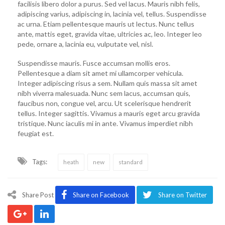
facilisis libero dolor a purus. Sed vel lacus. Mauris nibh felis,
adipiscing varius, adipiscing in, lacinia vel, tellus. Suspendisse
ac urna. Etiam pellentesque mauris ut lectus. Nunc tellus
ante, mattis eget, gravida vitae, ultricies ac, leo. Integer leo
pede, ornare a, lacinia eu, vulputate vel, nisl.
Suspendisse mauris. Fusce accumsan mollis eros.
Pellentesque a diam sit amet mi ullamcorper vehicula.
Integer adipiscing risus a sem. Nullam quis massa sit amet
nibh viverra malesuada. Nunc sem lacus, accumsan quis,
faucibus non, congue vel, arcu. Ut scelerisque hendrerit
tellus. Integer sagittis. Vivamus a mauris eget arcu gravida
tristique. Nunc iaculis mi in ante. Vivamus imperdiet nibh
feugiat est.
Tags:
heath
new
standard
Share Post
Share on Facebook
Share on Twitter