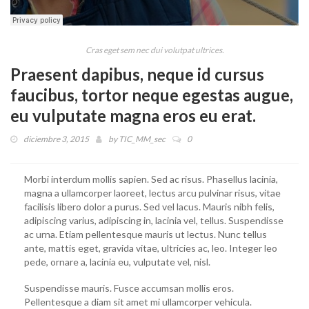
Cras eget sem nec dui volutpat ultrices.
Praesent dapibus, neque id cursus
faucibus, tortor neque egestas augue,
eu vulputate magna eros eu erat.
diciembre 3, 2015
by
TIC_MM_sec
0
Morbi interdum mollis sapien. Sed ac risus. Phasellus lacinia,
magna a ullamcorper laoreet, lectus arcu pulvinar risus, vitae
facilisis libero dolor a purus. Sed vel lacus. Mauris nibh felis,
adipiscing varius, adipiscing in, lacinia vel, tellus. Suspendisse
ac urna. Etiam pellentesque mauris ut lectus. Nunc tellus
ante, mattis eget, gravida vitae, ultricies ac, leo. Integer leo
pede, ornare a, lacinia eu, vulputate vel, nisl.
Suspendisse mauris. Fusce accumsan mollis eros.
Pellentesque a diam sit amet mi ullamcorper vehicula.