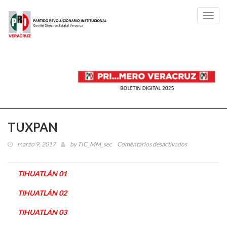
Toggl
navig
TUXPAN
marzo 9, 2017
by
TIC_MM_sec
Comentarios desactivados
en
TUXPAN
TIHUATLÁN 01
TIHUATLÁN 02
TIHUATLÁN 03