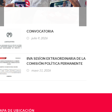
2026
0
CONVOCATORIA
julio 9, 2026
8VA SESÍON EXTRAORDINARIA DE LA
COMISIÓN POLÍTICA PERMANENTE
DEL CONSEJO POLÍTICO ESTATAL
mayo 11, 2026
APA DE UBICACIÓN