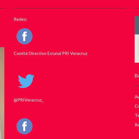
Redes:
Comité Directivo Estatal PRI Veracruz
D
Av
@PRIVeracruz_
Co
Te
Xa