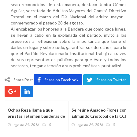
sean reconocidos de esta manera, destacó Jobita Gómez
de
Aguilar, secretaria de Adultos Mayores del Comité Directivo
nuestros
Estatal en el marco del Día Nacional del adulto mayor -
adultos
conmemorado el pasado 28 de agosto.
mayores:
Al encabezar los honores a la Bandera que como cada lunes,
PRI
se llevan a cabo en la explanada del partido, invitó a los
presentes a reflexionar sobre la importancia que tiene el
darles un lugar y sobre todo, garantizar sus derechos, para lo
que el Partido Revolucionario Institucional trabaja a través
de sus representantes públicos para que éste y todos los
sectores, tengan atención a sus problemáticas, puntualizó.
Share Post
Share on Facebook
Share on Twitter
Ochoa Reza llama a que
Se reúne Amadeo Flores con
priistas retomen banderas de
Edmundo Cristóbal de la CCI
lucha social
agosto 29, 2016
0
agosto 29, 2016
0