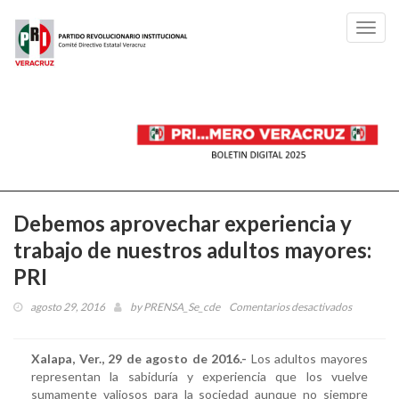
Toggl
navig
Debemos aprovechar experiencia y
trabajo de nuestros adultos mayores:
PRI
agosto 29, 2016
by
PRENSA_Se_cde
Comentarios desactivados
en
Debemos
aprovech
Xalapa, Ver., 29 de agosto de 2016.-
Los adultos mayores
experienc
representan la sabiduría y experiencia que los vuelve
y
sumamente valiosos para la sociedad aunque no siempre
trabajo