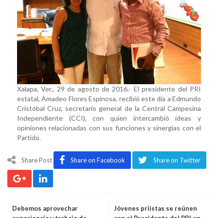
Cristóbal
de
la
CCI
Xalapa, Ver., 29 de agosto de 2016.- El presidente del PRI
estatal, Amadeo Flores Espinosa, recibió este día a Edmundo
Cristóbal Cruz, secretario general de la Central Campesina
Independiente (CCI), con quien intercambió ideas y
opiniones relacionadas con sus funciones y sinergias con el
Partido.
Share Post
Share on Facebook
Share on Twitter
Debemos aprovechar
Jóvenes priistas se reúnen
experiencia y trabajo de
con el Presidente del PRI en