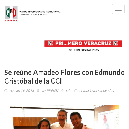
Toggl
navig
Se reúne Amadeo Flores con Edmundo
Cristóbal de la CCI
agosto 29, 2016
by
PRENSA_Se_cde
Comentarios desactivados
en
Se
reúne
Amadeo
Flores
con
Edmundo