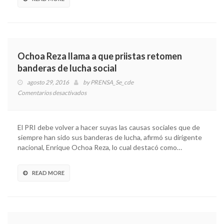
laboral
Ochoa Reza llama a que priistas retomen
banderas de lucha social
agosto 29, 2016
by
PRENSA_Se_cde
Comentarios desactivados
en
Ochoa
Reza
llama
El PRI debe volver a hacer suyas las causas sociales que de
a
siempre han sido sus banderas de lucha, afirmó su dirigente
que
nacional, Enrique Ochoa Reza, lo cual destacó como…
priistas
retomen
banderas
READ MORE
de
lucha
social