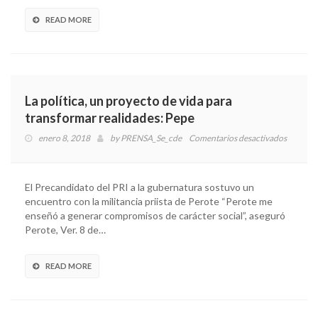
por
Pánuco:
READ MORE
Pepe
La política, un proyecto de vida para
transformar realidades: Pepe
enero 8, 2018
by
PRENSA_Se_cde
Comentarios desactivados
en
La
política,
un
El Precandidato del PRI a la gubernatura sostuvo un
proyect
encuentro con la militancia priista de Perote “Perote me
de
enseñó a generar compromisos de carácter social”, aseguró
vida
Perote, Ver. 8 de…
para
transfo
realidad
READ MORE
Pepe