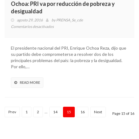
Ochoa: PRI va por reducción de pobreza y
desigualdad
agosto 29, 2016
by
PRENSA_Se_cde
Comentarios desactivados
en
Ochoa:
PRI
va
El presidente nacional del PRI, Enrique Ochoa Reza, dijo que
por
su partido debe comprometerse a resolver dos de los
reducción
principales problemas del país: la pobreza y la desigualdad.
de
Por ello,…
pobreza
y
desigualdad
READ MORE
Prev
1
2
…
14
15
16
Next
Page 15 of 16