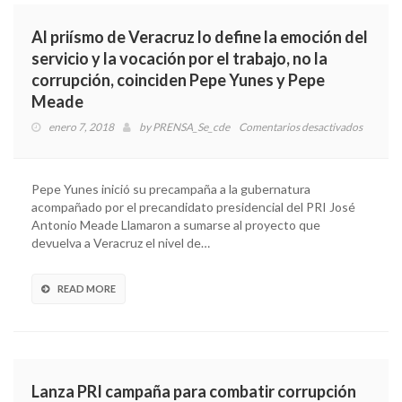
Al priísmo de Veracruz lo define la emoción del
servicio y la vocación por el trabajo, no la
corrupción, coinciden Pepe Yunes y Pepe
Meade
enero 7, 2018
by
PRENSA_Se_cde
Comentarios desactivados
en
Al
priísmo
de
Pepe Yunes inició su precampaña a la gubernatura
Veracru
acompañado por el precandidato presidencial del PRI José
lo
Antonio Meade Llamaron a sumarse al proyecto que
define
devuelva a Veracruz el nivel de…
la
emoció
del
READ MORE
servicio
y
la
vocació
por
Lanza PRI campaña para combatir corrupción
el