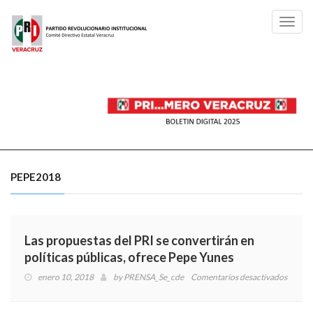
Toggl
navig
PEPE2018
Las propuestas del PRI se convertirán en
políticas públicas, ofrece Pepe Yunes
enero 10, 2018
by
PRENSA_Se_cde
Comentarios desactivados
en
Las
propue