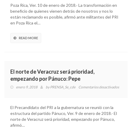
del
Poza Rica, Ver. 10 de enero de 2018.- La transformación en
PRI
beneficio de quienes vienen detrás de nosotros y nos lo
se
están reclamando es posible, afirmó ante militantes del PRI
conver
en Poza Rica el…
en
polític
pública
READ MORE
ofrece
Pepe
Yunes
El norte de Veracruz será prioridad,
empezando por Pánuco: Pepe
enero 9, 2018
by
PRENSA_Se_cde
Comentarios desactivados
en
El
norte
de
El Precandidato del PRI a la gubernatura se reunió con la
Veracru
estructura del partido Pánuco, Ver. 9 de enero de 2018.- El
será
norte de Veracruz será prioridad, empezando por Pánuco,
priorida
afirmó…
empeza