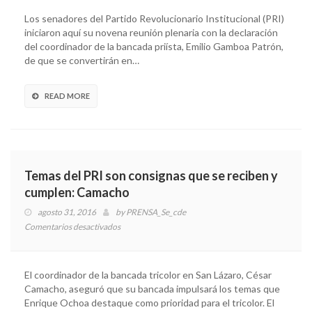
ejército
Los senadores del Partido Revolucionario Institucional (PRI)
de
iniciaron aquí su novena reunión plenaria con la declaración
Peña
del coordinador de la bancada priísta, Emilio Gamboa Patrón,
Nieto
de que se convertirán en…
en
las
elecciones:
READ MORE
Gamboa
Patrón
Temas del PRI son consignas que se reciben y
cumplen: Camacho
agosto 31, 2016
by
PRENSA_Se_cde
Comentarios desactivados
en
Temas
del
PRI
El coordinador de la bancada tricolor en San Lázaro, César
son
Camacho, aseguró que su bancada impulsará los temas que
consignas
Enrique Ochoa destaque como prioridad para el tricolor. El
que