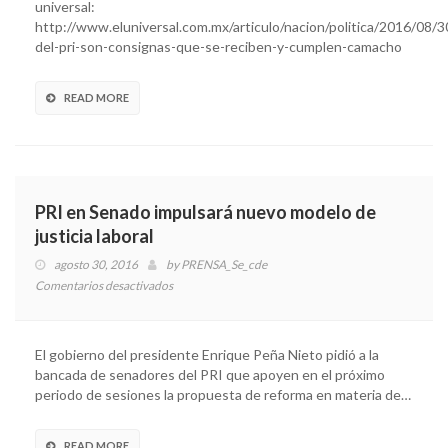
universal:
se
http://www.eluniversal.com.mx/articulo/nacion/politica/2016/08/
reciben
del-pri-son-consignas-que-se-reciben-y-cumplen-camacho
y
cumplen:
Camacho
READ MORE
PRI en Senado impulsará nuevo modelo de
justicia laboral
agosto 30, 2016
by
PRENSA_Se_cde
Comentarios desactivados
en
PRI
en
Senado
El gobierno del presidente Enrique Peña Nieto pidió a la
impulsará
bancada de senadores del PRI que apoyen en el próximo
nuevo
periodo de sesiones la propuesta de reforma en materia de…
modelo
de
justicia
READ MORE