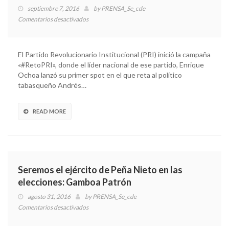
trabajo,
septiembre 7, 2016
by
PRENSA_Se_cde
no
Comentarios desactivados
en
la
Lanza
corrupc
PRI
coincid
campaña
El Partido Revolucionario Institucional (PRI) inició la campaña
Pepe
para
«#RetoPRI», donde el líder nacional de ese partido, Enrique
Yunes
combatir
Ochoa lanzó su primer spot en el que reta al político
y
corrupción
tabasqueño Andrés…
Pepe
Meade
READ MORE
Seremos el ejército de Peña Nieto en las
elecciones: Gamboa Patrón
agosto 31, 2016
by
PRENSA_Se_cde
Comentarios desactivados
en
Seremos
el