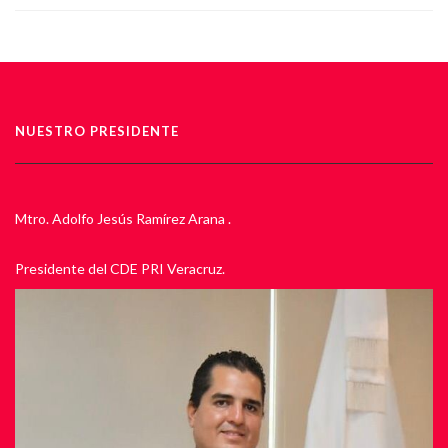
NUESTRO PRESIDENTE
Mtro. Adolfo Jesús Ramírez Arana .
Presidente del CDE PRI Veracruz.