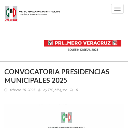
Toggl
navig
CONVOCATORIA PRESIDENCIAS
MUNICIPALES 2025
febrero 10, 2025
by
TIC_MM_sec
0