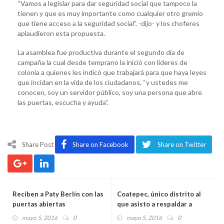
“Vamos a legislar para dar seguridad social que tampoco la
tienen y que es muy importante como cualquier otro gremio
que tiene acceso a la seguridad social”, -dijo- y los choferes
aplaudieron esta propuesta.
La asamblea fue productiva durante el segundo día de
campaña la cual desde temprano la inició con líderes de
colonia a quienes les indicó que trabajará para que haya leyes
que incidan en la vida de los ciudadanos, “y ustedes me
conocen, soy un servidor público, soy una persona que abre
las puertas, escucha y ayuda”.
Share Post
Share on Facebook
Share on Twitter
Reciben a Paty Berlín con las
Coatepec, único distrito al
puertas abiertas
que asisto a respaldar a
nuestras candidatas: Héctor
mayo 5, 2016
0
mayo 5, 2016
0
Yunes Landa