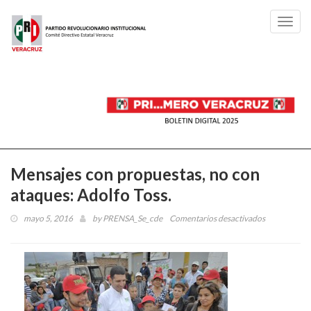
Toggl
navig
Mensajes con propuestas, no con
ataques: Adolfo Toss.
mayo 5, 2016
by
PRENSA_Se_cde
Comentarios desactivados
en
Mensajes
con
propuestas,
no
con
ataques: