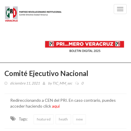
Toggl
navig
Comité Ejecutivo Nacional
diciembre 11, 2021
by
TIC_MM_sec
0
Redireccionando a CEN del PRI. En caso contrario, puedes
acceder haciendo click
aquí
Tags:
featured
heath
new