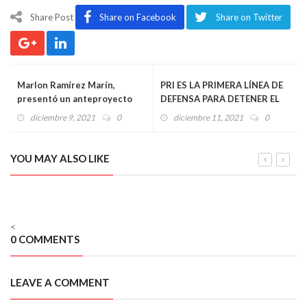
Share Post
Share on Facebook
Share on Twitter
Marlon Ramírez Marín,
PRI ES LA PRIMERA LÍNEA DE
presentó un anteproyecto
DEFENSA PARA DETENER EL
para brindar apoyo
DESASTRE NACIONAL:
diciembre 9, 2021
0
diciembre 11, 2021
0
económico a familiares de
ALEJANDRO MORENO
fallecidos por Covid
Pellentesque odio nisi, euismod in, pharetra a, ultricies in,
YOU MAY ALSO LIKE
diam.
diciembre 7, 2015
<
0 COMMENTS
LEAVE A COMMENT