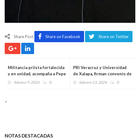
Share Post
Share on Facebook
Share on Twitter
Militancia priista fortalecida
PRI Veracruz y Universidad
y en unidad, acompaña a Pepe
de Xalapa, firman convenio de
Yunes en su cierre de
colaboración para otorgar
febrero 9, 2024
0
febrero 13, 2024
0
precampaña en Veracruz
becas
<
NOTAS DESTACADAS