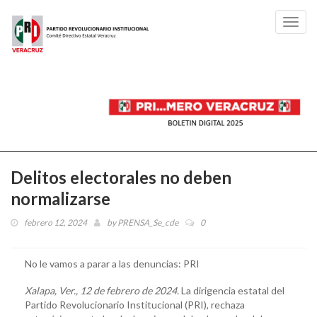
Toggl
navig
Delitos electorales no deben
normalizarse
febrero 12, 2024
by
PRENSA_Se_cde
0
No le vamos a parar a las denuncias: PRI
Xalapa, Ver., 12 de febrero de 2024.
La dirigencia estatal del
Partido Revolucionario Institucional (PRI), rechaza