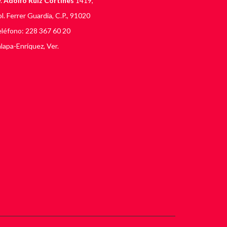
.
Adolfo Ruiz Cortines
1419,
l. Ferrer Guardia, C.P., 91020
léfono: 228 367 60 20
lapa-Enríquez, Ver.