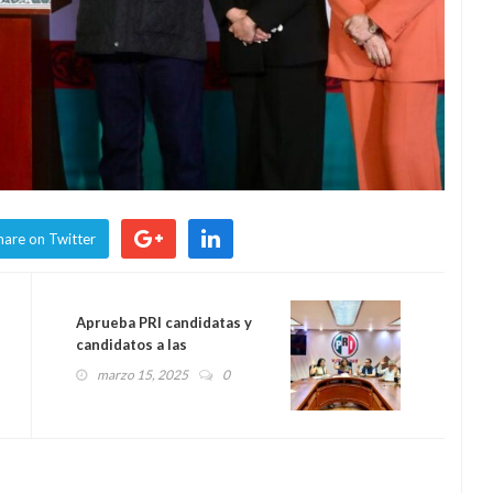
hare on Twitter
Aprueba PRI candidatas y
candidatos a las
presidencias municipales en
marzo 15, 2025
0
el estado de Veracruz