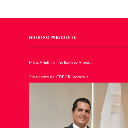
NUESTRO PRESIDENTE
Mtro. Adolfo Jesús Ramírez Arana .
Presidente del CDE PRI Veracruz.