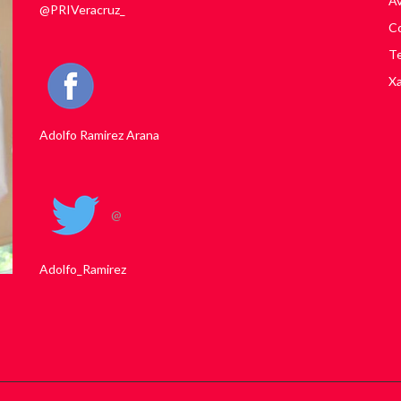
Av
@PRIVeracruz_
Co
Te
Xa
Adolfo Ramirez Arana
@
Adolfo_Ramirez