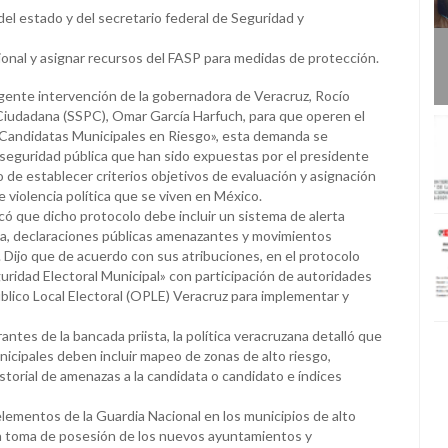
del estado y del secretario federal de Seguridad y
ional y asignar recursos del FASP para medidas de protección.
urgente intervención de la gobernadora de Veracruz, Rocío
n Ciudadana (SSPC), Omar García Harfuch, para que operen el
 Candidatas Municipales en Riesgo», esta demanda se
 seguridad pública que han sido expuestas por el presidente
de establecer criterios objetivos de evaluación y asignación
 violencia política que se viven en México.
icó que dicho protocolo debe incluir un sistema de alerta
ia, declaraciones públicas amenazantes y movimientos
 Dijo que de acuerdo con sus atribuciones, en el protocolo
uridad Electoral Municipal» con participación de autoridades
blico Local Electoral (OPLE) Veracruz para implementar y
es de la bancada priista, la política veracruzana detalló que
nicipales deben incluir mapeo de zonas de alto riesgo,
istorial de amenazas a la candidata o candidato e índices
 elementos de la Guardia Nacional en los municipios de alto
la toma de posesión de los nuevos ayuntamientos y