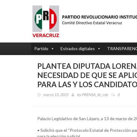
Partido
Estrados digitales
TRANSPAREN
PLANTEA DIPUTADA LOREN
NECESIDAD DE QUE SE APL
PARA LAS Y LOS CANDIDATO
marzo 13, 2025
by
PRENSA_Se_cde
0
Palacio Legislativo de San Lázaro, a 13 de marzo de 
• Solicitó que el “Protocolo Estatal de Protección p
para la elección judicial.