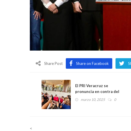
Share Post
Share on Facebook
S
El PRI Veracruz se
pronuncia en contra del
gasto excesivo en
marzo 10, 2025
0
publicidad oficial, el
Gobierno debe enfocarse
en la seguridad, la salud y la
economía: Adolfo Ramírez
<