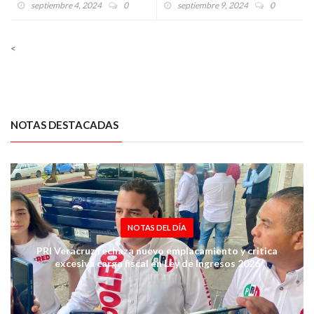
POPULISTA Y AUTORITARIA
Diputados Federales del PRI
septiembre 4, 2024
0
septiembre 9, 2024
0
QUE ESTARÁ AL SERVICIO
ante la reforma al Poder
DEL PODER: LORENA PIÑON
Judicial
RIVERA
<
NOTAS DESTACADAS
NOTAS DEL DÍA
El PRI Veracruz está preparado para competir solo o en
alianza: Adolfo Ramírez Arana