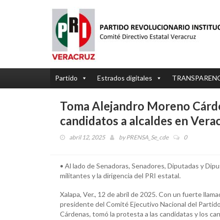
Partido
Estrados digitales
TRANSPAREN
Toma Alejandro Moreno Cárden
candidatos a alcaldes en Vera
abril 12, 2025
by
PRENSA_Se_cde
0
• Al lado de Senadoras, Senadores, Diputadas y Dip
militantes y la dirigencia del PRI estatal.
Xalapa, Ver., 12 de abril de 2025. Con un fuerte llam
presidente del Comité Ejecutivo Nacional del Partido
Cárdenas, tomó la protesta a las candidatas y los ca