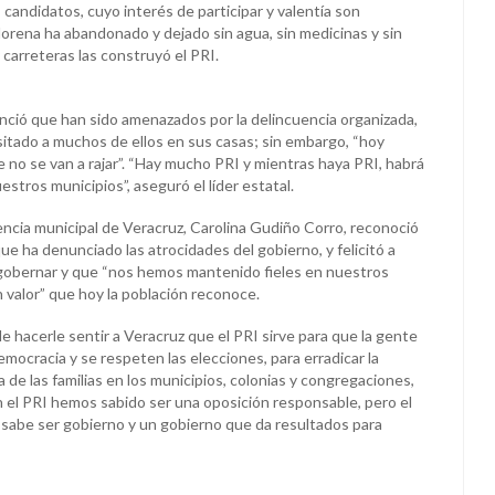
s candidatos, cuyo interés de participar y valentía son
Morena ha abandonado y dejado sin agua, sin medicinas y sin
 carreteras las construyó el PRI.
nunció que han sido amenazados por la delincuencia organizada,
isitado a muchos de ellos en sus casas; sin embargo, “hoy
e no se van a rajar”. “Hay mucho PRI y mientras haya PRI, habrá
tros municipios”, aseguró el líder estatal.
encia municipal de Veracruz, Carolina Gudiño Corro, reconoció
que ha denunciado las atrocidades del gobierno, y felicitó a
 gobernar y que “nos hemos mantenido fieles en nuestros
n valor” que hoy la población reconoce.
de hacerle sentir a Veracruz que el PRI sirve para que la gente
emocracia y se respeten las elecciones, para erradicar la
 de las familias en los municipios, colonias y congregaciones,
n el PRI hemos sabido ser una oposición responsable, pero el
e sabe ser gobierno y un gobierno que da resultados para