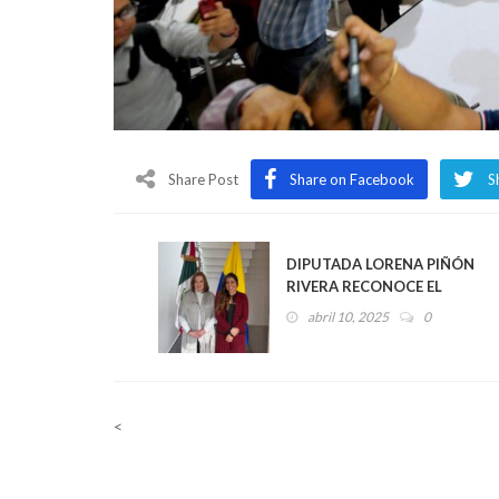
Share Post
Share on Facebook
S
DIPUTADA LORENA PIÑÓN
RIVERA RECONOCE EL
APOYO QUE LA
abril 10, 2025
0
EMBAJADORA EN
COLOMBIA, MARTHA
PATRICIA RUIZ
ANCHONDO, HA
CONCEDIDO A MIGRANTES
<
Y EMPRENDEDORES
VERACRUZANOS