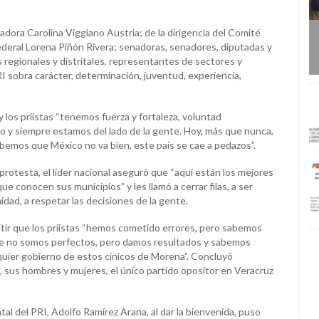
nadora Carolina Viggiano Austria; de la dirigencia del Comité
ederal Lorena Piñón Rivera; senadoras, senadores, diputadas y
 regionales y distritales, representantes de sectores y
RI sobra carácter, determinación, juventud, experiencia,
 y los priistas “tenemos fuerza y fortaleza, voluntad
 y siempre estamos del lado de la gente. Hoy, más que nunca,
bemos que México no va bien, este país se cae a pedazos”.
protesta, el líder nacional aseguró que “aquí están los mejores
 conocen sus municipios” y les llamó a cerrar filas, a ser
idad, a respetar las decisiones de la gente.
itir que los priistas “hemos cometido errores, pero sabemos
ue no somos perfectos, pero damos resultados y sabemos
uier gobierno de estos cínicos de Morena”. Concluyó
 sus hombres y mujeres, el único partido opositor en Veracruz
tal del PRI, Adolfo Ramírez Arana, al dar la bienvenida, puso