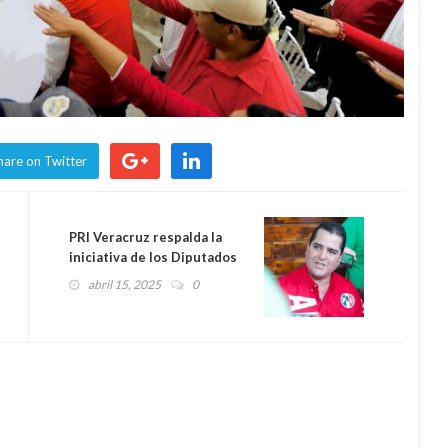
hare on Twitter
PRI Veracruz respalda la
iniciativa de los Diputados
Federales de eliminar el
abril 15, 2025
0
cobro de casetas durante
los periodos vacacionales