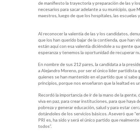
de manifiesto la trayectoria y preparación de las y lo
necesarios para sacar adelante a su municipio, que 
maestros, luego de que los hospitales, las escuelas y
Al reconocer la valentía de las y los candidatos, de
que los han querido bajar de la contienda, que han v
están aquí con esa valentía diciéndole a su gente qu
esperanza y tenemos la oportunidad de recuperar nues
En nombre de sus 212 pares, la candidata a la presid
a Alejandro Moreno, por ser el único líder partidista 
quienes se han mantenido en el partido que sí sabe
principios, porque nos enseñaron que la lealtad es u
Recordó la importancia de ir de la mano de la gente, 
viva en paz, para crear instituciones, para que haya d
pobreza y generar educación, salud y para estar cerca
dotándoles de los servicios básicos. Aseveró que “e
PRI es, ha sido y será el único partido que realment
todos”.