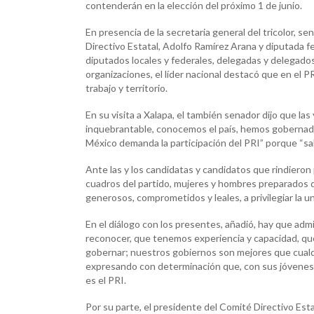
contenderán en la elección del próximo 1 de junio.
En presencia de la secretaria general del tricolor, se
Directivo Estatal, Adolfo Ramírez Arana y diputada f
diputados locales y federales, delegadas y delegados
organizaciones, el líder nacional destacó que en el P
trabajo y territorio.
En su visita a Xalapa, el también senador dijo que las
inquebrantable, conocemos el país, hemos gobernado
México demanda la participación del PRI” porque “sa
Ante las y los candidatas y candidatos que rindieron 
cuadros del partido, mujeres y hombres preparados que
generosos, comprometidos y leales, a privilegiar la un
En el diálogo con los presentes, añadió, hay que adm
reconocer, que tenemos experiencia y capacidad, q
gobernar; nuestros gobiernos son mejores que cualq
expresando con determinación que, con sus jóvenes,
es el PRI.
Por su parte, el presidente del Comité Directivo Esta