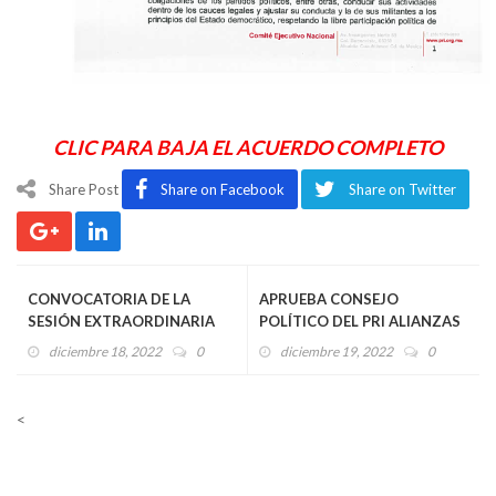
CLIC PARA BAJA EL ACUERDO COMPLETO
Share Post
Share on Facebook
Share on Twitter
CONVOCATORIA DE LA
APRUEBA CONSEJO
SESIÓN EXTRAORDINARIA
POLÍTICO DEL PRI ALIANZAS
DEL CONSEJO POLÍTICO
CON EL PAN Y EL PRD EN
diciembre 18, 2022
0
diciembre 19, 2022
0
ESTATAL 20 DE DICIEMBRE
COAHUILA Y ESTADO DE
2022
MÉXICO
<