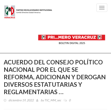
Toggl
navig
ACUERDO DEL CONSEJO POLÍTICO
NACIONAL POR EL QUE SE
REFORMA, ADICIONAN Y DEROGAN
DIVERSOS ESTATUTARIAS Y
REGLAMENTARIAS …
diciembre 19, 2022
by
TIC_MM_sec
0