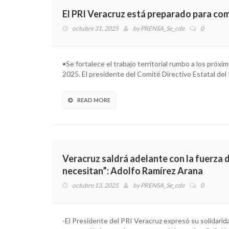
El PRI Veracruz está preparado para com
octubre 31, 2025
by
PRENSA_Se_cde
0
•Se fortalece el trabajo territorial rumbo a los próxi
2025. El presidente del Comité Directivo Estatal del
READ MORE
Veracruz saldrá adelante con la fuerza d
necesitan”: Adolfo Ramírez Arana
octubre 13, 2025
by
PRENSA_Se_cde
0
-El Presidente del PRI Veracruz expresó su solidarid