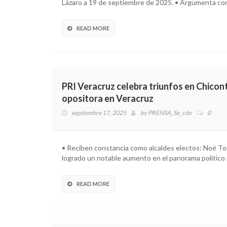
Lázaro a 19 de septiembre de 2025. • Argumenta co
READ MORE
PRI Veracruz celebra triunfos en Chicon
opositora en Veracruz
septiembre 17, 2025
by
PRENSA_Se_cde
0
• Reciben constancia como alcaldes electos: Noé Tor
logrado un notable aumento en el panorama político 
READ MORE