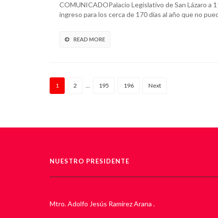
COMUNICADOPalacio Legislativo de San Lázaro a 11
ingreso para los cerca de 170 días al año que no pue
READ MORE
1
2
…
195
196
Next
NUESTRO PRESIDENTE
Mtro. Adolfo Jesús Ramírez Arana .