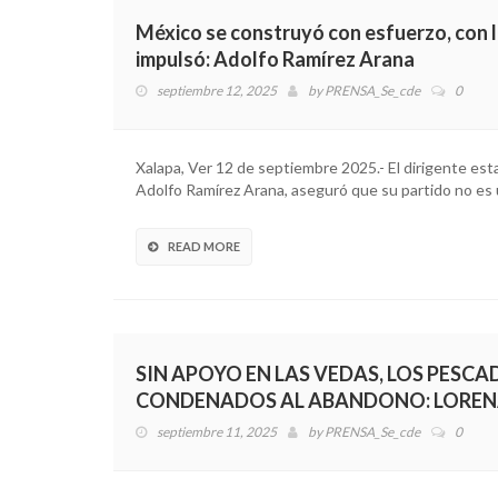
México se construyó con esfuerzo, con le
impulsó: Adolfo Ramírez Arana
septiembre 12, 2025
by
PRENSA_Se_cde
0
Xalapa, Ver 12 de septiembre 2025.- El dirigente esta
Adolfo Ramírez Arana, aseguró que su partido no es 
READ MORE
SIN APOYO EN LAS VEDAS, LOS PES
CONDENADOS AL ABANDONO: LORENA
septiembre 11, 2025
by
PRENSA_Se_cde
0