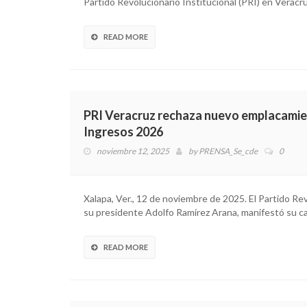
Partido Revolucionario Institucional (PRI) en Veracr
READ MORE
PRI Veracruz rechaza nuevo emplacamient
Ingresos 2026
noviembre 12, 2025
by
PRENSA_Se_cde
0
Xalapa, Ver., 12 de noviembre de 2025. El Partido Re
su presidente Adolfo Ramírez Arana, manifestó su c
READ MORE