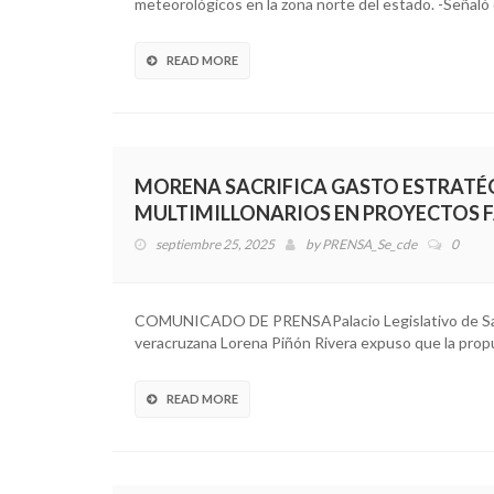
meteorológicos en la zona norte del estado. -Señaló 
READ MORE
MORENA SACRIFICA GASTO ESTRATÉ
MULTIMILLONARIOS EN PROYECTOS 
septiembre 25, 2025
by
PRENSA_Se_cde
0
COMUNICADO DE PRENSAPalacio Legislativo de San L
veracruzana Lorena Piñón Rivera expuso que la pr
READ MORE