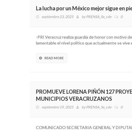
La lucha por un México mejor sigue en pi
septiembre 23, 2025
by
PRENSA_Se_cde
0
-PRI Veracruz realiza guardia de honor con motivo de
lamentable el nivel político que actualmente se viv
READ MORE
PROMUEVE LORENA PIÑÓN 127 PROY
MUNICIPIOS VERACRUZANOS
septiembre 19, 2025
by
PRENSA_Se_cde
0
COMUNICADO SECRETARIA GENERAL Y DIPUTADA FE