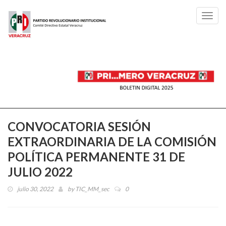
Toggl
navig
CONVOCATORIA SESIÓN
EXTRAORDINARIA DE LA COMISIÓN
POLÍTICA PERMANENTE 31 DE
JULIO 2022
julio 30, 2022
by
TIC_MM_sec
0