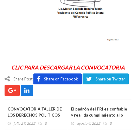
CLIC PARA DESCARGAR LA CONVOCATORIA
Share Post
Share on Facebook
Share on Twitter
CONVOCATORIA TALLER DE
El padrón del PRI es confiable
LOS DERECHOS POLÍTICOS
y real, da cumplimiento a lo
ELECTORALES
que mandata la autoridad:
julio 29, 2022
0
agosto 4, 2022
0
José Luis Villalobos García