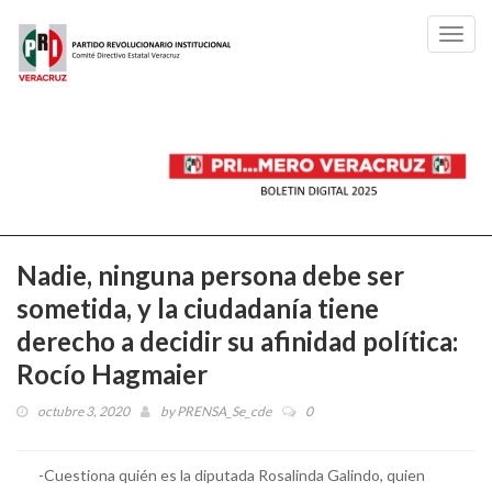
Toggl
navig
Nadie, ninguna persona debe ser
sometida, y la ciudadanía tiene
derecho a decidir su afinidad política:
Rocío Hagmaier
octubre 3, 2020
by
PRENSA_Se_cde
0
-Cuestiona quién es la diputada Rosalinda Galindo, quien