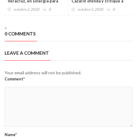
Veracruz, en sinergia para
Cazarín ofenda y critique a
fortalecerse rumbo al
partidos políticos por la
octubre 2, 2020
0
octubre 3, 2020
0
proceso electoral local
construcción de alianzas, lo
llamo a la cordura: Gaspar
Gómez
<
0 COMMENTS
LEAVE A COMMENT
Your email address will not be published.
Comment*
Name*