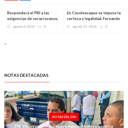
Responderá el PRI a las
En Cosoleacaque se impuso la
exigencias de veracruzanos.
certeza y legalidad: Fernando
Vásquez
agosto 6, 2016
0
agosto 11, 2016
0
<
NOTAS DESTACADAS
NOTAS DEL DÍA
PRI Veracruz rechaza nuevo emplacamiento y critica