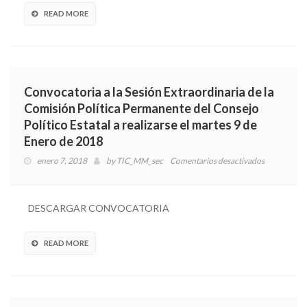
CANDIDA
READ MORE
A
SENADOR
DE
MAYORÍ
RELATIVA
Convocatoria a la Sesión Extraordinaria de la
PROCEDI
Comisión Política Permanente del Consejo
DE
Político Estatal a realizarse el martes 9 de
COMISIÓ
Y
Enero de 2018
POSTULA
enero 7, 2018
by
TIC_MM_sec
Comentarios desactivados
en
Convocator
a
la
DESCARGAR CONVOCATORIA
Sesión
Extraordina
de
READ MORE
la
Comisión
Política
Permanent