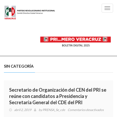
Toggl
navig
SIN CATEGORÍA
Secretario de Organización del CEN del PRI se
reúne con candidatos a Presidencia y
Secretaría General del CDE del PRI
abril 2, 2019
by
PRENSA_Se_cde
Comentarios desactivados
en
Secretari