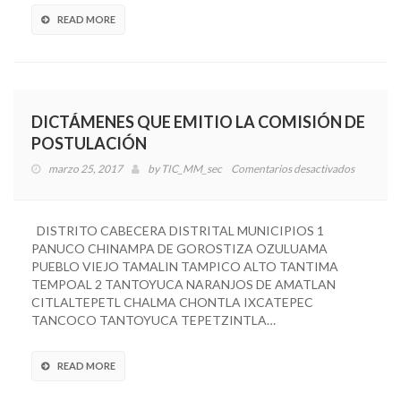
CDE
del
READ MORE
PRI
DICTÁMENES QUE EMITIO LA COMISIÓN DE
POSTULACIÓN
marzo 25, 2017
by
TIC_MM_sec
Comentarios desactivados
en
DICTÁM
QUE
EMITIO
DISTRITO CABECERA DISTRITAL MUNICIPIOS 1
LA
PANUCO CHINAMPA DE GOROSTIZA OZULUAMA
COMISI
PUEBLO VIEJO TAMALIN TAMPICO ALTO TANTIMA
DE
TEMPOAL 2 TANTOYUCA NARANJOS DE AMATLAN
POSTUL
CITLALTEPETL CHALMA CHONTLA IXCATEPEC
TANCOCO TANTOYUCA TEPETZINTLA…
READ MORE