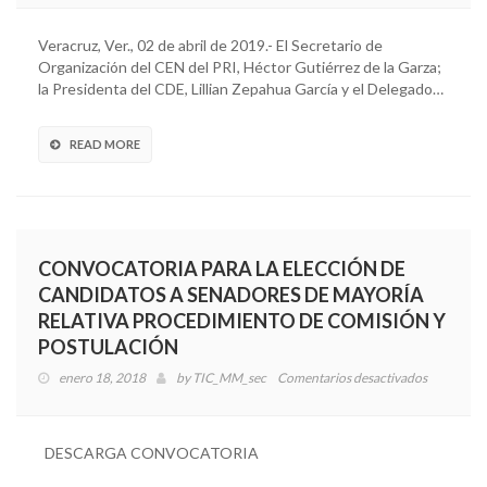
de
Organiza
Veracruz, Ver., 02 de abril de 2019.- El Secretario de
del
Organización del CEN del PRI, Héctor Gutiérrez de la Garza;
CEN
la Presidenta del CDE, Lillian Zepahua García y el Delegado…
del
PRI
se
READ MORE
reúne
con
candidat
a
Presidenc
CONVOCATORIA PARA LA ELECCIÓN DE
y
CANDIDATOS A SENADORES DE MAYORÍA
Secretarí
RELATIVA PROCEDIMIENTO DE COMISIÓN Y
General
del
POSTULACIÓN
CDE
enero 18, 2018
by
TIC_MM_sec
Comentarios desactivados
en
del
CONVOC
PRI
PARA
LA
DESCARGA CONVOCATORIA
ELECCIÓ
DE