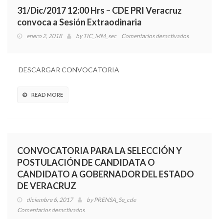
del
31/Dic/2017 12:00 Hrs – CDE PRI Veracruz
Consejo
convoca a Sesión Extraodinaria
Político
Estatal
enero 2, 2018
by
TIC_MM_sec
Comentarios desactivados
en
a
31/Dic/201
realizarse
12:00
el
Hrs
DESCARGAR CONVOCATORIA
martes
–
9
CDE
de
PRI
READ MORE
Enero
Veracruz
de
convoca
2018
a
Sesión
Extraodinar
CONVOCATORIA PARA LA SELECCIÓN Y
POSTULACIÓN DE CANDIDATA O
CANDIDATO A GOBERNADOR DEL ESTADO
DE VERACRUZ
diciembre 6, 2017
by
PRENSA_Se_cde
Comentarios desactivados
en