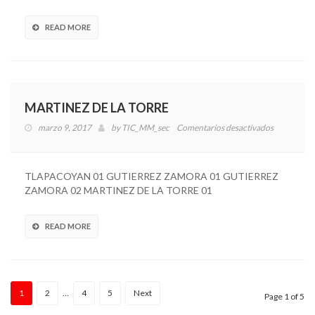
READ MORE
MARTINEZ DE LA TORRE
marzo 9, 2017
by
TIC_MM_sec
Comentarios desactivados
en
MARTINE
DE
LA
TLAPACOYAN 01 GUTIERREZ ZAMORA 01 GUTIERREZ
TORRE
ZAMORA 02 MARTINEZ DE LA TORRE 01
READ MORE
1
2
…
4
5
Next
Page 1 of 5