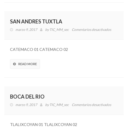
SAN ANDRES TUXTLA
marzo 9, 2017
by
TIC_MM_sec
Comentarios desactivados
en
SAN
ANDRES
TUXTLA
CATEMACO 01 CATEMACO 02
READ MORE
BOCA DEL RIO
marzo 9, 2017
by
TIC_MM_sec
Comentarios desactivados
en
BOCA
DEL
RIO
TLALIXCOYAN 01 TLALIXCOYAN 02