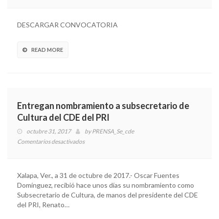
CONVOCATORIA
PARA
LA
DESCARGAR CONVOCATORIA
SELECCIÓN
Y
POSTULACIÓN
READ MORE
DE
CANDIDATA
O
CANDIDATO
A
Entregan nombramiento a subsecretario de
GOBERNADOR
Cultura del CDE del PRI
DEL
ESTADO
octubre 31, 2017
by
PRENSA_Se_cde
DE
Comentarios desactivados
en
VERACRUZ
Entregan
nombramiento
a
Xalapa, Ver., a 31 de octubre de 2017.- Oscar Fuentes
subsecretario
Domínguez, recibió hace unos días su nombramiento como
de
Subsecretario de Cultura, de manos del presidente del CDE
Cultura
del PRI, Renato…
del