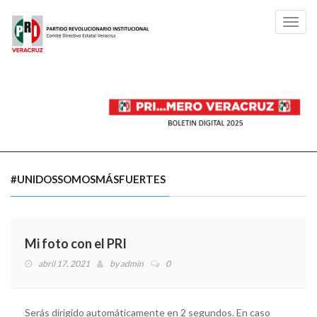
Toggl
navig
#UNIDOSSOMOSMÁSFUERTES
Mi foto con el PRI
abril 17, 2021
by
admin
0
Serás dirigido automáticamente en 2 segundos. En caso