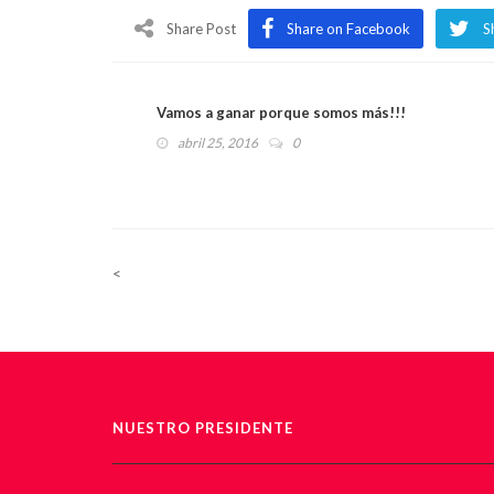
Share Post
Share on Facebook
S
Vamos a ganar porque somos más!!!
abril 25, 2016
0
<
NUESTRO PRESIDENTE