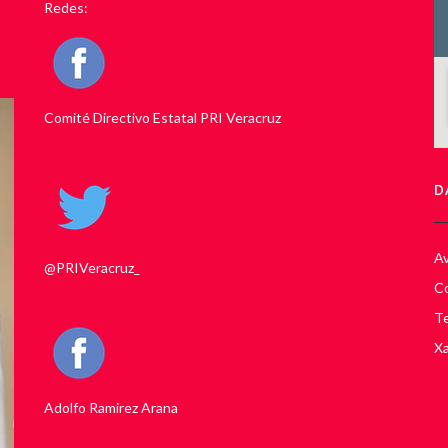
Redes:
Comité Directivo Estatal PRI Veracruz
D
Av
@PRIVeracruz_
Co
Te
Xa
Adolfo Ramirez Arana