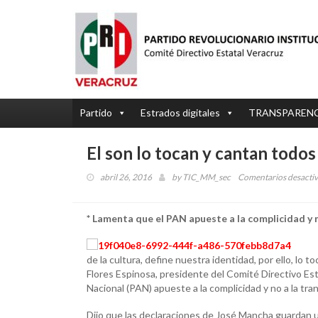
Partido
Estrados digitales
TRANSPAREN
El son lo tocan y cantan todo
abril 26, 2016
by
TIC_MM_sec
Comentarios desacti
* Lamenta que el PAN apueste a la complicidad y 
de la cultura, define nuestra identidad, por ello, lo
Flores Espinosa, presidente del Comité Directivo Esta
Nacional (PAN) apueste a la complicidad y no a la tr
Dijo que las declaraciones de José Mancha guardan u