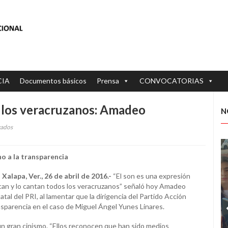
CIA
Documentos básicos
Prensa
CONVOCATORIAS
s los veracruzanos: Amadeo
N
vados
en
El
son
no a la transparencia
lo
tocan
Xalapa, Ver., 26 de abril de 2016.-
“El son es una expresión
y
 tocan y lo cantan todos los veracruzanos” señaló hoy Amadeo
cantan
tal del PRI, al lamentar que la dirigencia del Partido Acción
todos
ansparencia en el caso de Miguel Ángel Yunes Linares.
los
veracruzanos:
n gran cinismo. “Ellos reconocen que han sido medios