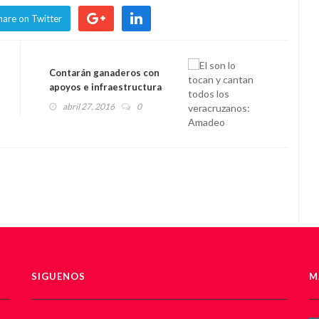
hare on Twitter
Contarán ganaderos con
apoyos e infraestructura
para su crecimiento
abril 27, 2016
0
SIGUENOS
M