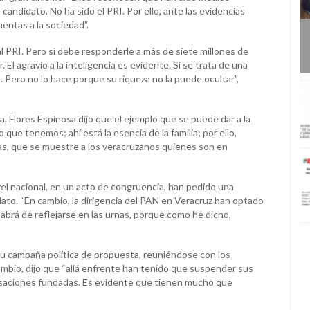
Amadeo
candidato. No ha sido el PRI. Por ello, ante las evidencias
uentas a la sociedad”.
 PRI. Pero sí debe responderle a más de siete millones de
 El agravio a la inteligencia es evidente. Si se trata de una
. Pero no lo hace porque su riqueza no la puede ocultar”,
a, Flores Espinosa dijo que el ejemplo que se puede dar a la
que tenemos; ahí está la esencia de la familia; por ello,
s, que se muestre a los veracruzanos quienes son en
ivel nacional, en un acto de congruencia, han pedido una
dato. “En cambio, la dirigencia del PAN en Veracruz han optado
habrá de reflejarse en las urnas, porque como he dicho,
su campaña política de propuesta, reuniéndose con los
ambio, dijo que “allá enfrente han tenido que suspender sus
cusaciones fundadas. Es evidente que tienen mucho que