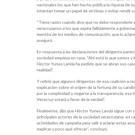
nacionales los que han hecho pública la riqueza de su 
intentan tomar un papel de víctimas y evitar rendir c
“Tiene razón cuando dice que no debe responderle al
veracruzanos a los que aspira fallidamente a gobernar.
mentira de los medios de comunicación, que lo aclare
aseguró.
En respuesta a las declaraciones del dirigente panist
sociedad empieza en casa. “Ahí está lo que somos y lo 
Héctor Yunes Landa ha pedido que se abran sus casa
realidad”.
Y refirió que algunos dirigentes de esa coalición a n
explicación sobre el origen de la fortuna de su candi
por la complicidad y negarse a la transparencia; eso 
Veracruz votará a favor de la verdad”.
Finalmente, dijo que Héctor Yunes Landa sigue con 
principales actores de la sociedad veracruzana; en c
actividades de campaña para salir a aclarar estas a
explicar y poco qué ofrecer”, concluyó.