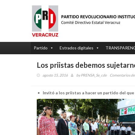
Partido
Estrados digitales
TRANSPAREN
Los priistas debemos sujetarn
agosto 15, 2016
by
PRENSA_Se_cde
Comentarios de
Invitó a los priistas a hacer un partido del qu