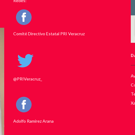
Redes:
Comité Directivo Estatal PRI Veracruz
D
Av
@PRIVeracruz_
Co
Te
Xa
Adolfo Ramirez Arana