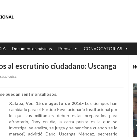
CIA
Documentos básicos
Prensa
CONVOCATORIAS
os al escrutinio ciudadano: Uscanga
N
sactivados
en
Los
priistas
e se puedan sentir orgullosos.
debemos
sujetarnos
Xalapa, Ver., 15 de agosto de 2016.-
Los tiempos han
al
cambiado para el Partido Revolucionario Institucional por
escrutinio
lo que sus militantes deben estar preparados para
ciudadano:
afrontarlo, “hoy en día, la carta priista es la que se
Uscanga
investiga, se analiza, se juzga y se sanciona cuando se lo
merece”, advirtió Darío Uscanga Méndez, secretario