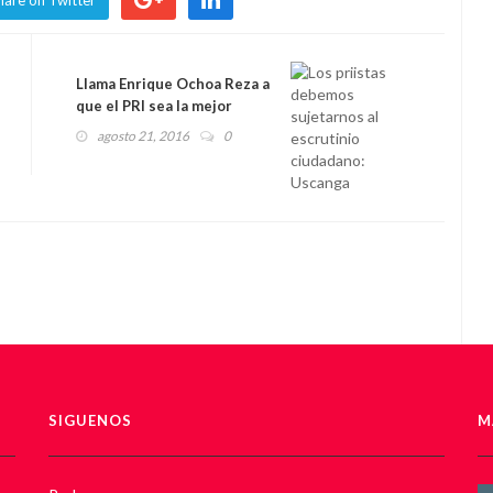
hare on Twitter
Llama Enrique Ochoa Reza a
que el PRI sea la mejor
opción política para las
agosto 21, 2016
0
mujeres en México
SIGUENOS
M