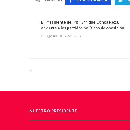
Share Post
Share on Facebook
S
El Presidente del PRI, Enrique Ochoa Reza,
advierte a los partidos políticos de oposición
que se les acabó el recreo
agosto 14, 2016
0
<
NUESTRO PRESIDENTE