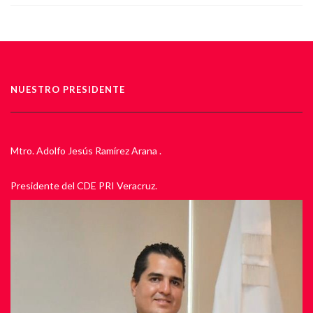
NUESTRO PRESIDENTE
Mtro. Adolfo Jesús Ramírez Arana .
Presidente del CDE PRI Veracruz.