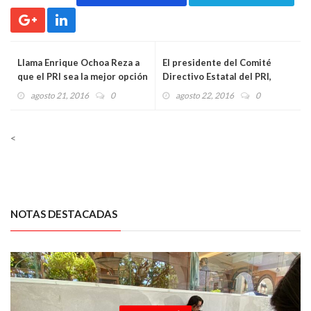
Llama Enrique Ochoa Reza a
El presidente del Comité
que el PRI sea la mejor opción
Directivo Estatal del PRI,
política para las mujeres en
Amadeo Flores Espinosa,
agosto 21, 2016
0
agosto 22, 2016
0
México
encabezó reunión con
integrantes de las distintas
secretarías.
<
NOTAS DESTACADAS