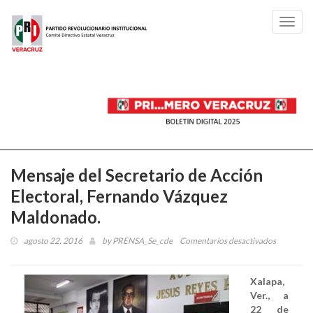
Toggl
navig
Mensaje del Secretario de Acción
Electoral, Fernando Vázquez
Maldonado.
agosto 22, 2016
by
PRENSA_Se_cde
Comentarios desactivados
en
Mensaje
del
Xalapa,
Secretari
Ver., a
de
22 de
Acción