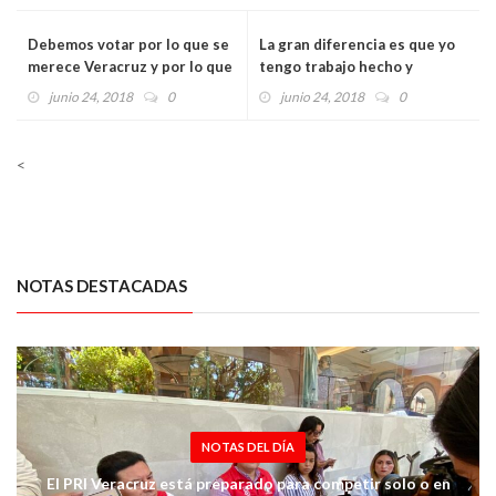
Debemos votar por lo que se
La gran diferencia es que yo
merece Veracruz y por lo que
tengo trabajo hecho y
se merece México: Américo
resultados: Pepe
junio 24, 2018
0
junio 24, 2018
0
Zúñiga
<
NOTAS DESTACADAS
NOTAS DEL DÍA
El PRI Veracruz está preparado para competir solo o en