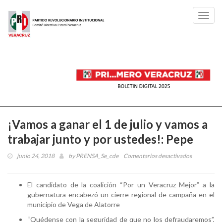
Toggl
navig
¡Vamos a ganar el 1 de julio y vamos a
trabajar junto y por ustedes!: Pepe
junio 24, 2018
by
PRENSA_Se_cde
Comentarios desactivados
en
¡Vamos
a
El candidato de la coalición “Por un Veracruz Mejor” a la
ganar
gubernatura encabezó un cierre regional de campaña en el
el
municipio de Vega de Alatorre
1
de
“Quédense con la seguridad de que no los defraudaremos”,