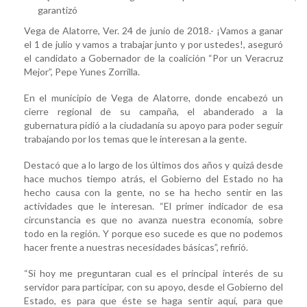
julio
garantizó
y
Vega de Alatorre, Ver. 24 de junio de 2018.- ¡Vamos a ganar
vamos
el 1 de julio y vamos a trabajar junto y por ustedes!, aseguró
a
el candidato a Gobernador de la coalición “Por un Veracruz
trabajar
Mejor”, Pepe Yunes Zorrilla.
junto
y
En el municipio de Vega de Alatorre, donde encabezó un
por
cierre regional de su campaña, el abanderado a la
ustedes!:
gubernatura pidió a la ciudadanía su apoyo para poder seguir
Pepe
trabajando por los temas que le interesan a la gente.
Destacó que a lo largo de los últimos dos años y quizá desde
hace muchos tiempo atrás, el Gobierno del Estado no ha
hecho causa con la gente, no se ha hecho sentir en las
actividades que le interesan. “El primer indicador de esa
circunstancia es que no avanza nuestra economía, sobre
todo en la región. Y porque eso sucede es que no podemos
hacer frente a nuestras necesidades básicas”, refirió.
“Si hoy me preguntaran cual es el principal interés de su
servidor para participar, con su apoyo, desde el Gobierno del
Estado, es para que éste se haga sentir aquí, para que