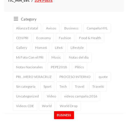
TIC_MM_sec
334 Posts
Category
Alianza Estatal
Avisos
Business
Campaña HYL
CEN PRI
Economy
Fashion
Food & Health
Gallery
Home6
Life6
Lifestyle
Mi Foto Con el PRI
Music
Notas del día
Notas Nacionales
PEPE2018
Plitics
PRI…MERO VERACRUZ
PROCESO INTERNO
quote
Sin categoría
Sport
Tech
Travel
Travel6
Uncategorized
Video
videos campaña 2016
Videos CDE
World
World Drop
BUSINESS
Nullam malesuada erat ut turpis.