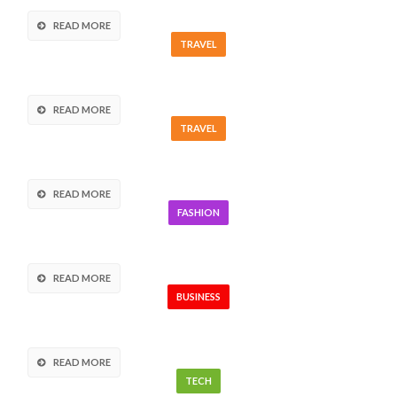
READ MORE
TRAVEL
Aliquam porttitor mauris sit amet orci.
READ MORE
TRAVEL
Morbi in sem quis dui placerat ornare.
READ MORE
FASHION
Pellentesque odio nisi, euismod in, pharetra a,
ultricies in, diam.
READ MORE
BUSINESS
Pellentesque odio nisi, euismod in, pharetra a,
ultricies in, diam. Sed arcu. Cras consequat.
READ MORE
TECH