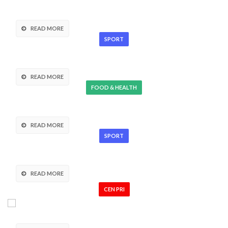
Pellentesque odio nisi, euismod in, pharetra a,
ultricies in, diam.
READ MORE
SPORT
Suspendisse urna nibh, viverra non, semper
suscipit, posuere a, pede.
READ MORE
FOOD & HEALTH
Suspendisse urna nibh, viverra non, semper
suscipit, posuere a, pede.
READ MORE
SPORT
Suspendisse urna nibh, viverra non, semper
suscipit, posuere a, pede.
READ MORE
CEN PRI
MANLIO EN EXCLUSIVA