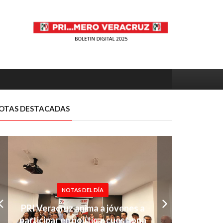
OTAS DESTACADAS
NOTAS DEL DÍA
PRI Veracruz anima a jóvenes a
participar en política; cuestiona