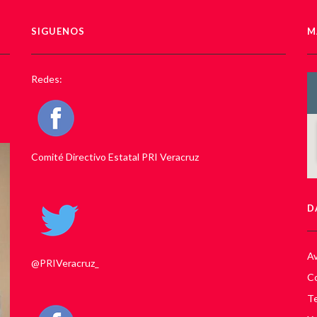
SIGUENOS
M
Redes:
Comité Directivo Estatal PRI Veracruz
D
Av
@PRIVeracruz_
Co
Te