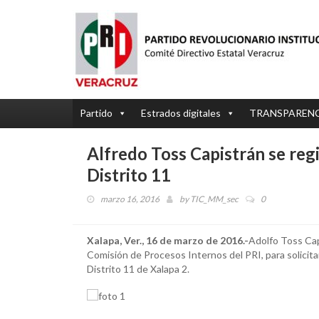
Partido
Estrados digitales
TRANSPAREN
Alfredo Toss Capistrán se reg
Distrito 11
marzo 16, 2016
by
TIC_MM_sec
0
Xalapa, Ver., 16 de marzo de 2016.-
Adolfo Toss Cap
Comisión de Procesos Internos del PRI, para solicitar
Distrito 11 de Xalapa 2.