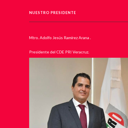
NUESTRO PRESIDENTE
Mtro. Adolfo Jesús Ramírez Arana .
Presidente del CDE PRI Veracruz.