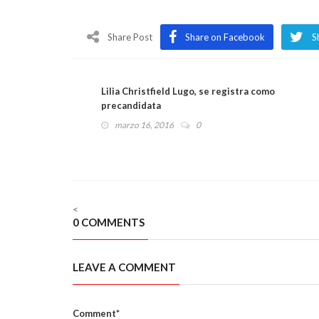
Share Post
Share on Facebook
S
Lilia Christfield Lugo, se registra como
precandidata
marzo 16, 2016
0
<
0 COMMENTS
LEAVE A COMMENT
Comment*