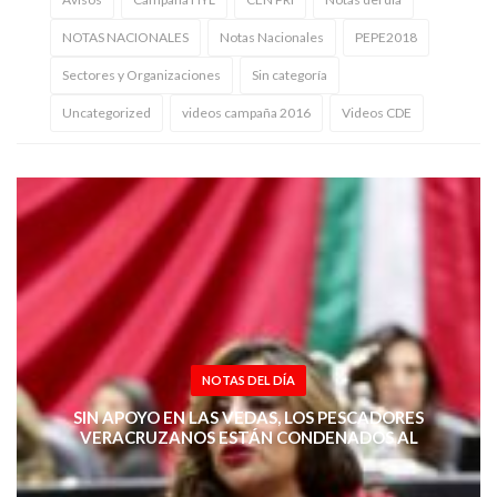
NOTAS NACIONALES
Notas Nacionales
PEPE2018
Sectores y Organizaciones
Sin categoría
Uncategorized
videos campaña 2016
Videos CDE
NOTAS DEL DÍA
SIN APOYO EN LAS VEDAS, LOS PESCADORES
VERACRUZANOS ESTÁN CONDENADOS AL
ABANDONO: LORENA PIÑÓN RIVERA