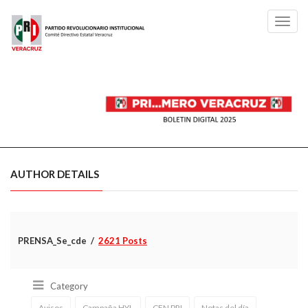
Toggl
navig
AUTHOR DETAILS
PRENSA_Se_cde
2621 Posts
Category
Avisos
Campaña HYL
CEN PRI
Notas del día