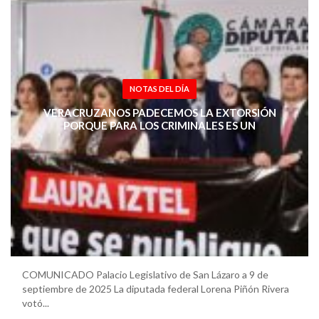
NOTAS DEL DÍA
VERACRUZANOS PADECEMOS LA EXTORSIÓN
PORQUE PARA LOS CRIMINALES ES UN
«NEGOCIO» PRÓSPERO Y DE BAJO RIESGO:
LORENA PIÑÓN RIVERA
COMUNICADO Palacio Legislativo de San Lázaro a 9 de
septiembre de 2025 La diputada federal Lorena Piñón Rivera
votó...