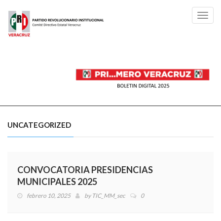
Toggl
navig
UNCATEGORIZED
CONVOCATORIA PRESIDENCIAS
MUNICIPALES 2025
febrero 10, 2025
by
TIC_MM_sec
0