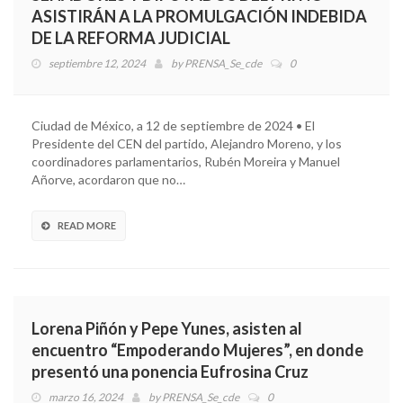
ASISTIRÁN A LA PROMULGACIÓN INDEBIDA
DE LA REFORMA JUDICIAL
septiembre 12, 2024
by
PRENSA_Se_cde
0
Ciudad de México, a 12 de septiembre de 2024 • El
Presidente del CEN del partido, Alejandro Moreno, y los
coordinadores parlamentarios, Rubén Moreira y Manuel
Añorve, acordaron que no…
READ MORE
Lorena Piñón y Pepe Yunes, asisten al
encuentro “Empoderando Mujeres”, en donde
presentó una ponencia Eufrosina Cruz
marzo 16, 2024
by
PRENSA_Se_cde
0