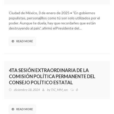
Ciudad de México, 3 de enero de 2025 • “En gobiernos
populistas, personajillos como tú son solo utilizados por el
poder. Aunque te duela, hay que recordarles que están
destruyendo al país”, afirmó elPresidente del…
READ MORE
4TA SESIÓN EXTRAORDINARIA DE LA
COMISIÓN POLÍTICA PERMANENTE DEL
CONSEJO POLÍTICO ESTATAL
diciembre 18, 2024
by
TIC_MM_sec
0
READ MORE