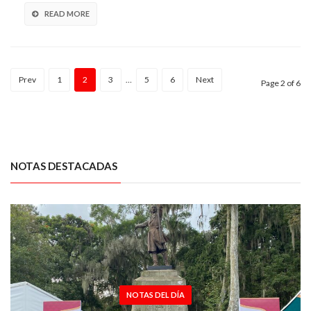
READ MORE
Prev
1
2
3
…
5
6
Next
Page 2 of 6
NOTAS DESTACADAS
NOTAS DEL DÍA