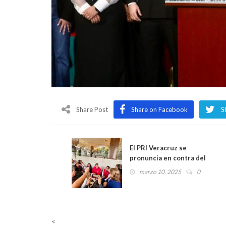
Share Post
Share on Facebook
S
El PRI Veracruz se
pronuncia en contra del
gasto excesivo en
marzo 10, 2025
0
publicidad oficial, el
Gobierno debe enfocarse
en la seguridad, la salud y la
economía: Adolfo Ramírez
<