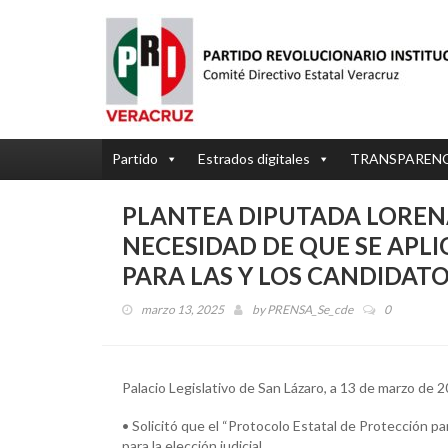
Partido
Estrados digitales
TRANSPAREN
PLANTEA DIPUTADA LOREN
NECESIDAD DE QUE SE APL
PARA LAS Y LOS CANDIDATO
marzo 13, 2025
by
PRENSA_Se_cde
0
Palacio Legislativo de San Lázaro, a 13 de marzo de 
• Solicitó que el “Protocolo Estatal de Protección p
para la elección judicial.