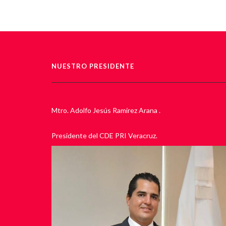
NUESTRO PRESIDENTE
Mtro. Adolfo Jesús Ramírez Arana .
Presidente del CDE PRI Veracruz.