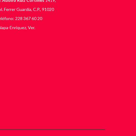
.
Adolfo Ruiz Cortines
1419,
l. Ferrer Guardia, C.P., 91020
léfono: 228 367 60 20
lapa-Enríquez, Ver.