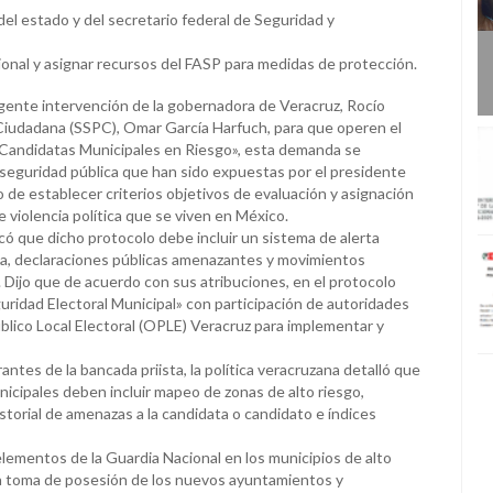
del estado y del secretario federal de Seguridad y
ional y asignar recursos del FASP para medidas de protección.
urgente intervención de la gobernadora de Veracruz, Rocío
n Ciudadana (SSPC), Omar García Harfuch, para que operen el
 Candidatas Municipales en Riesgo», esta demanda se
 seguridad pública que han sido expuestas por el presidente
de establecer criterios objetivos de evaluación y asignación
 violencia política que se viven en México.
icó que dicho protocolo debe incluir un sistema de alerta
ia, declaraciones públicas amenazantes y movimientos
 Dijo que de acuerdo con sus atribuciones, en el protocolo
uridad Electoral Municipal» con participación de autoridades
blico Local Electoral (OPLE) Veracruz para implementar y
es de la bancada priista, la política veracruzana detalló que
nicipales deben incluir mapeo de zonas de alto riesgo,
istorial de amenazas a la candidata o candidato e índices
 elementos de la Guardia Nacional en los municipios de alto
la toma de posesión de los nuevos ayuntamientos y