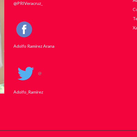
Av
@PRIVeracruz_
Co
Te
Xa
Adolfo Ramirez Arana
@
Adolfo_Ramirez