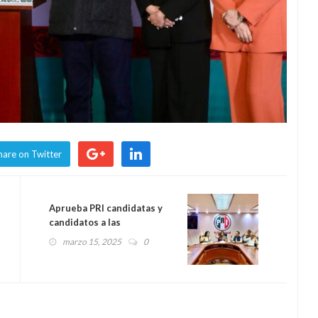
hare on Twitter
Aprueba PRI candidatas y
candidatos a las
presidencias municipales en
marzo 15, 2025
0
el estado de Veracruz