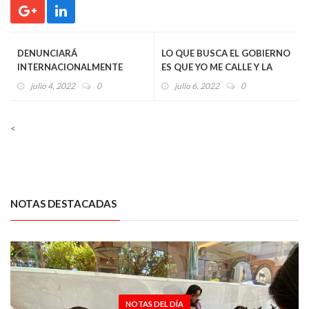
DENUNCIARÁ
LO QUE BUSCA EL GOBIERNO
INTERNACIONALMENTE
ES QUE YO ME CALLE Y LA
ALEJANDRO MORENO
RESPUESTA ES NO:
julio 4, 2022
0
julio 6, 2022
0
PERSECUCIÓN POLÍTICA
ALEJANDRO MORENO
<
NOTAS DESTACADAS
NOTAS DEL DÍA