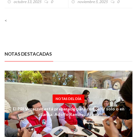
octubre 13, 2025
0
noviembre 5, 2025
0
necesitan”: Adolfo Ramírez
DEMOCRACIA”
Arana
<
NOTAS DESTACADAS
NOTAS DEL DÍA
El PRI Veracruz está preparado para competir solo o en
alianza: Adolfo Ramírez Arana