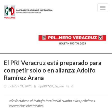
Toggl
navig
El PRI Veracruz está preparado para
competir solo o en alianza: Adolfo
Ramírez Arana
octubre 31, 2025
by
PRENSA_Se_cde
0
•Se fortalece el trabajo territorial rumbo a los próximos
escenarios electorales.