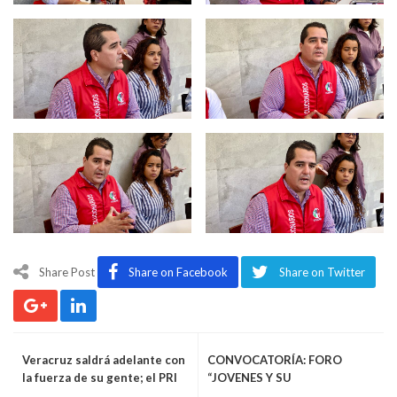
Share Post
Share on Facebook
Share on Twitter
Veracruz saldrá adelante con
CONVOCATORÍA: FORO
la fuerza de su gente; el PRI
“JOVENES Y SU
está con quienes hoy más lo
PARTICIPACION EN LA