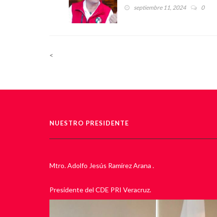
Senadoras y Senadores del
septiembre 11, 2024
0
PRI contra la Reforma al
Poder Judicial: Adolfo
Ramírez Arana
<
NUESTRO PRESIDENTE
Mtro. Adolfo Jesús Ramírez Arana .
Presidente del CDE PRI Veracruz.