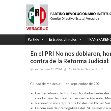
Partido
Estrados digitales
TRANSPAREN
En el PRI No nos doblaron, ho
contra de la Reforma Judici
septiembre 11, 2024
by
PRENSA_Se_cde
0
Ciudad de México a 11 de septiembre de 2024
Los Senadores del PRI, Los Diputados Federales y
conducción de nuestro presidente Alejandro Mo
Reconozco a los diputados locales del PRI en Vera
La comisión de prerrogativas del INE se metió a la