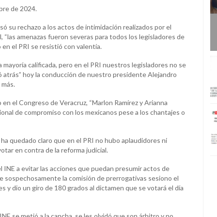
re de 2024.
ó su rechazo a los actos de intimidación realizados por el
al, “las amenazas fueron severas para todos los legisladores de
en el PRI se resistió con valentía.
 mayoría calificada, pero en el PRI nuestros legisladores no se
ó atrás” hoy la conducción de nuestro presidente Alejandro
 más.
 en el Congreso de Veracruz, “Marlon Ramírez y Arianna
ional de compromiso con los mexicanos pese a los chantajes o
le ha quedado claro que en el PRI no hubo aplaudidores ni
otar en contra de la reforma judicial.
el INE a evitar las acciones que puedan presumir actos de
 que sospechosamente la comisión de prerrogativas sesiono el
s y dio un giro de 180 grados al dictamen que se votará el día
NE se metió a la cancha, se les olvidó que son árbitro y no