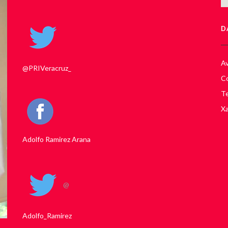
D
Av
@PRIVeracruz_
Co
Te
Xa
Adolfo Ramirez Arana
@
Adolfo_Ramirez