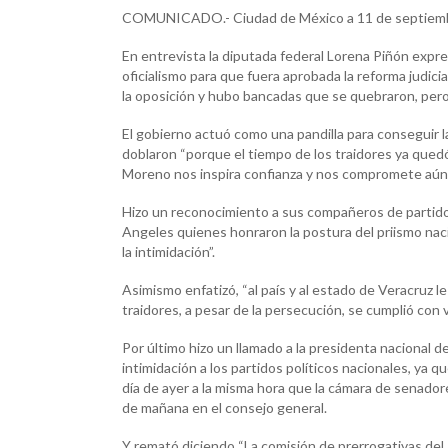
COMUNICADO.- Ciudad de México a 11 de septiemb
En entrevista la diputada federal Lorena Piñón expres
oficialismo para que fuera aprobada la reforma judici
la oposición y hubo bancadas que se quebraron, pero 
El gobierno actuó como una pandilla para conseguir la
doblaron “porque el tiempo de los traidores ya qued
Moreno nos inspira confianza y nos compromete aún
Hizo un reconocimiento a sus compañeros de partido
Angeles quienes honraron la postura del priismo nac
la intimidación”.
Asimismo enfatizó, “al país y al estado de Veracruz 
traidores, a pesar de la persecución, se cumplió con v
Por último hizo un llamado a la presidenta nacional d
intimidación a los partidos políticos nacionales, ya
día de ayer a la misma hora que la cámara de senadore
de mañana en el consejo general.
Y remató diciendo “La comisión de prerrogativas del I