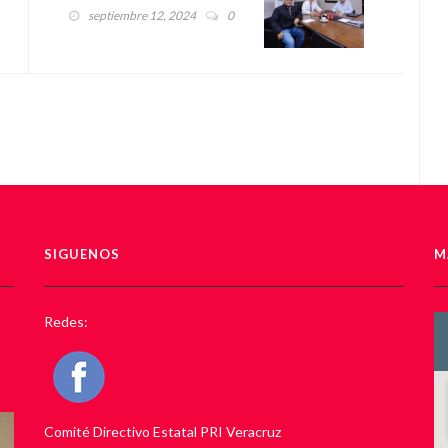
PROMULGACIÓN INDEBIDA
septiembre 12, 2024
0
DE LA REFORMA JUDICIAL
SIGUENOS
M
Redes:
Comité Directivo Estatal PRI Veracruz