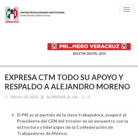
Toggl
navig
EXPRESA CTM TODO SU APOYO Y
RESPALDO A ALEJANDRO MORENO
febrero 10, 2023
by
PRENSA_Se_cde
0
El PRI es el partido de la clase trabajadora, aseguró el
Presidente del CEN del tricolor en un encuentro con la
estructura y liderazgos de la Confederación de
Trabajadores de México.