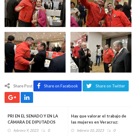
Share Post
Share on Facebook
Share on Twitter
PRI EN EL SENADO Y EN LA
Hay que valorar el trabajo de
CÁMARA DE DIPUTADOS
las mujeres en Veracruz:
TRABAJARÁN UNIDOS POR
Marlon Ramírez Marín
febrero 9, 2023
0
febrero 10, 2023
0
EL BIEN DE MÉXICO Y DEL