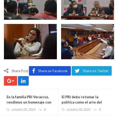
Share Post
Share on Facebook
Share on Twitter
En la familia PRI Veracruz,
El PRI debe retomar la
rendimos un homenaje con
política como el arte del
tradiciones que nos dan
acuerdo, ante lo que vive el
octubre 28, 2021
0
octubre 30, 2021
0
identidad: Irais Morales
país: Ricardo Landa Cano