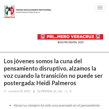
Toggl
navig
Los jóvenes somos la cuna del
pensamiento disruptivo, alzamos la
voz cuando la transición no puede ser
postergada: Heidi Palmeros
octubre 29, 2021
by
PRENSA_Se_cde
0
Veracruz siempre ha sido una avanzada en el pensamiento