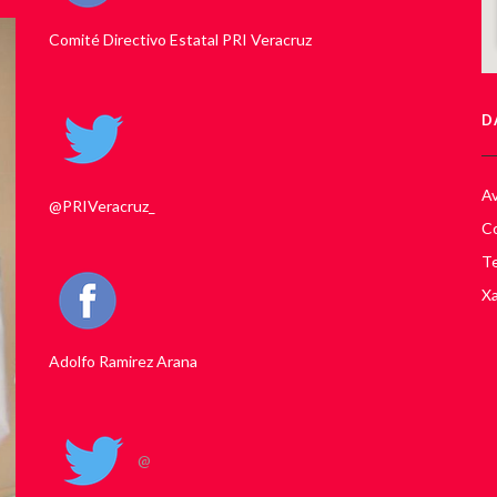
Comité Directivo Estatal PRI Veracruz
D
Av
@PRIVeracruz_
Co
Te
Xa
Adolfo Ramirez Arana
@