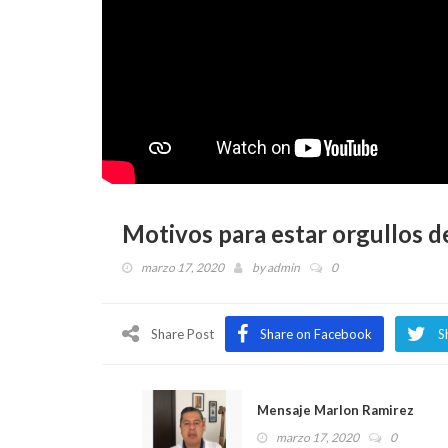
Motivos para estar orgullos de
marzo 17, 2020
by
admin
0
Share Post
Share on Facebook
S
Mensaje Marlon Ramirez
marzo 17, 2020
0