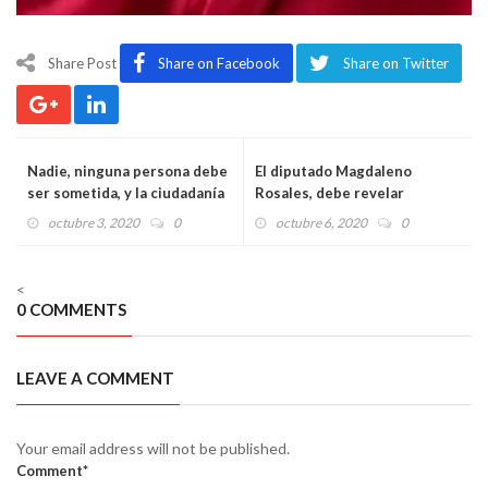
Share Post
Share on Facebook
Share on Twitter
Nadie, ninguna persona debe
El diputado Magdaleno
ser sometida, y la ciudadanía
Rosales, debe revelar
tiene derecho a decidir su
nombres de diputadas y
octubre 3, 2020
0
octubre 6, 2020
0
afinidad política: Rocío
diputados con familiares en la
Hagmaier
nómina del Congreso: Mario
Chávez
<
0 COMMENTS
LEAVE A COMMENT
Your email address will not be published.
Comment*