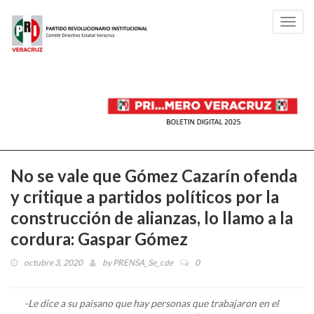
Toggl
navig
No se vale que Gómez Cazarín ofenda
y critique a partidos políticos por la
construcción de alianzas, lo llamo a la
cordura: Gaspar Gómez
octubre 3, 2020
by
PRENSA_Se_cde
0
-Le dice a su paisano que hay personas que trabajaron en el