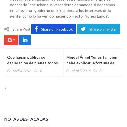
necesario “escuchar sus verdaderas demandas si deseamos
encabezar un gobierno que responda a los intereses de la
gente, como lo ha venido haciendo Héctor Yunes Landa”.
Share Post
Share on Facebook
Share on Twitter
Que hagan pública su
Miguel Ángel Yunes también
declaración de bienes todos
debe explicar la fortuna de
los candidatos a gobernador:
sus hijos: Martha Montoya
abril 6, 2016
0
abril 7, 2016
0
Filobello
<
NOTAS DESTACADAS