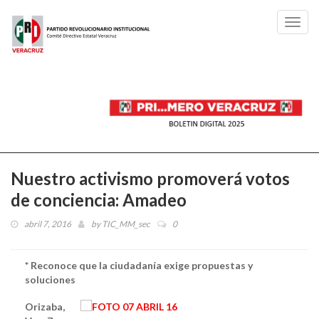
Toggl
navig
Nuestro activismo promoverá votos
de conciencia: Amadeo
abril 7, 2016
by
TIC_MM_sec
0
* Reconoce que la ciudadanía exige propuestas y
soluciones
Orizaba,