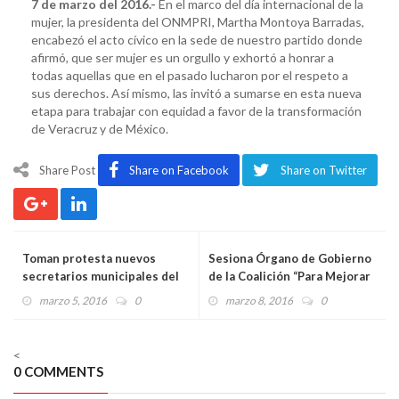
7 de marzo del 2016.-
En el marco del día internacional de la
mujer, la presidenta del ONMPRI, Martha Montoya Barradas,
encabezó el acto cívico en la sede de nuestro partido donde
afirmó, que ser mujer es un orgullo y exhortó a honrar a
todas aquellas que en el pasado lucharon por el respeto a
sus derechos. Así mismo, las invitó a sumarse en esta nueva
etapa para trabajar con equidad a favor de la transformación
de Veracruz y de México.
Share Post
Share on Facebook
Share on Twitter
Toman protesta nuevos
Sesiona Órgano de Gobierno
secretarios municipales del
de la Coalición “Para Mejorar
Deporte del PRI
Veracruz”
marzo 5, 2016
0
marzo 8, 2016
0
<
0 COMMENTS