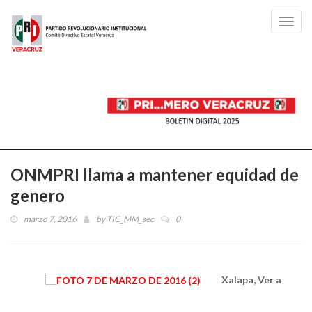
Toggl
navig
ONMPRI llama a mantener equidad de
genero
marzo 7, 2016
by
TIC_MM_sec
0
Xalapa, Ver a