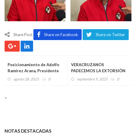
Share Post
Share on Facebook
Share on Twitter
Posicionamiento de Adolfo
VERACRUZANOS
Ramírez Arana, Presidente
PADECEMOS LA EXTORSIÓN
del PRI en Veracruz en
PORQUE PARA LOS
agosto 28, 2025
0
septiembre 9, 2025
0
relación a los hechos
CRIMINALES ES UN
ocurridos en el Senado
"NEGOCIO" PRÓSPERO Y DE
BAJO RIESGO: LORENA
<
PIÑÓN RIVERA
NOTAS DESTACADAS