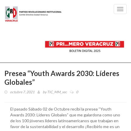
Toggl
navig
Presea “Youth Awards 2030: Líderes
Globales”
octubre 7, 2021
by
TIC_MM_sec
0
El pasado Sábado 02 de Octubre recibí la presea “Youth
Awards 2030: Líderes Globales” que me galardona como uno
de los 100 jóvenes líderes latinoamericanos que trabajan en
favor de la sustentabilidad y el desarrollo ¡Recibirlo me es un