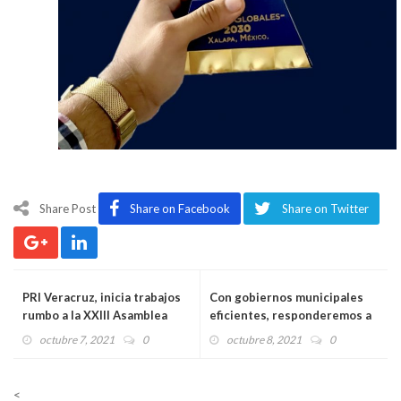
Share Post
Share on Facebook
Share on Twitter
PRI Veracruz, inicia trabajos
Con gobiernos municipales
rumbo a la XXIII Asamblea
eficientes, responderemos a
Nacional
la confianza de la gente:
octubre 7, 2021
0
octubre 8, 2021
0
Marlon Ramírez
<