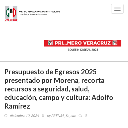
Toggl
navig
Presupuesto de Egresos 2025
presentado por Morena, recorta
recursos a seguridad, salud,
educación, campo y cultura: Adolfo
Ramírez
diciembre 10, 2024
by
PRENSA_Se_cde
0