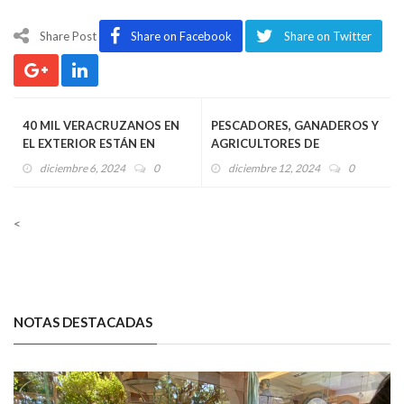
Share Post
Share on Facebook
Share on Twitter
40 MIL VERACRUZANOS EN
PESCADORES, GANADEROS Y
EL EXTERIOR ESTÁN EN
AGRICULTORES DE
CONDICIONES DE
VERACRUZ FUERON
diciembre 6, 2024
0
diciembre 12, 2024
0
VULNERABILIDAD POR
DESPRECIADOS POR
DESATENCIÓN DEL
MORENA Y SU
GOBIERNO: LORENA PIÑÓN
PRESUPUESTO: LORENA
<
RIVERA
PIÑÓN RIVERA
NOTAS DESTACADAS