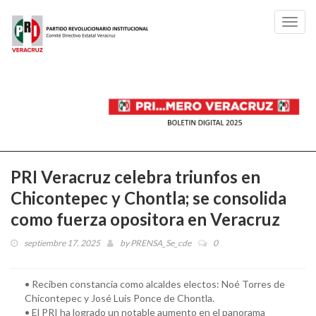
Toggl
navig
PRI Veracruz celebra triunfos en
Chicontepec y Chontla; se consolida
como fuerza opositora en Veracruz
septiembre 17, 2025
by
PRENSA_Se_cde
0
• Reciben constancia como alcaldes electos: Noé Torres de
Chicontepec y José Luis Ponce de Chontla.
• El PRI ha logrado un notable aumento en el panorama