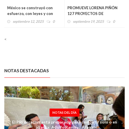
México se construyó con
PROMUEVE LORENA PIÑÓN
esfuerzo, con leyes y con
127 PROYECTOS DE
instituciones fuertes que el
INFRAESTRUCTURA PARA
septiembre 12, 2025
0
septiembre 19, 2025
0
PRI impulsó: Adolfo Ramírez
MUNICIPIOS
Arana
VERACRUZANOS
<
NOTAS DESTACADAS
NOTAS DEL DÍA
El PRI Veracruz está preparado para competir solo o en
alianza: Adolfo Ramírez Arana