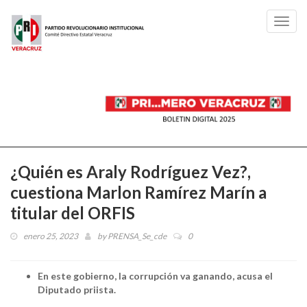
Toggl
navig
¿Quién es Araly Rodríguez Vez?,
cuestiona Marlon Ramírez Marín a
titular del ORFIS
enero 25, 2023
by
PRENSA_Se_cde
0
En este gobierno, la corrupción va ganando, acusa el
Diputado priista.