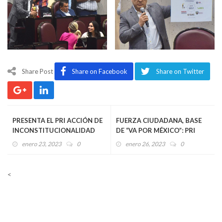
Share Post
Share on Facebook
Share on Twitter
PRESENTA EL PRI ACCIÓN DE
FUERZA CIUDADANA, BASE
INCONSTITUCIONALIDAD
DE “VA POR MÉXICO”: PRI
CONTRA “PLAN B” DE
enero 23, 2023
0
enero 26, 2023
0
REFORMA ELECTORAL
<